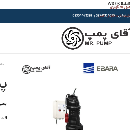
WS_OK_8.3.31
عبور به ناوبری
رفتن به محتوای اصلی
اس : 91304080-021 و 09304443328
خان
پم
پمپ ل
قیمت