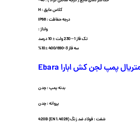
حداکثر دمای مایع ( درجه سانتی گراد ) : 40+
کلاس عایق : H
درجه حفاظت : IP68
ولتاژ :
تک فاز 1 ~ 230 ولت ± 10 درصد
سه فاز 3~400/690 ±10%
تریال پمپ لجن کش ابارا Ebara
بدنه پمپ : چدن
پروانه : چدن
شفت : فولاد ضد زنگ 420B (EN 1.4028)