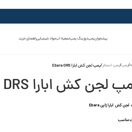
پیشخوان
پمپ
دوزینگ پمپ
تصفیه آب
مواد شیمیایی
راهنمای خرید
ه
/
پمپ
/
پمپ استخر
/
پمپ لجن کش ابارا Ebara DRS
پ لجن کش ابارا Ebara DRS
جن کش ابارا ژاپن Ebara
 مناسب