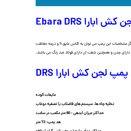
ش ابارا Ebara DRS
ساخت کشور ژاپن است. این پمپ دارای حداکثر میزان آبدهی 60 متر مکعب در ساعت و حداکثر دما مایع 40 درجه سانتی گراد می باشد. از دیگر مشخصات این پمپ می توان به کلاس عایق h و درجه حفاظت
پ لجن کش ابارا DRS
مایعات آلوده
تخلیه چاه ها، سیستم های فاضلاب یا تصفیه دوغاب
حداکثر میزان آبدهی : 60 متر مکعب در ساعت
هد پمپ: 72 متر