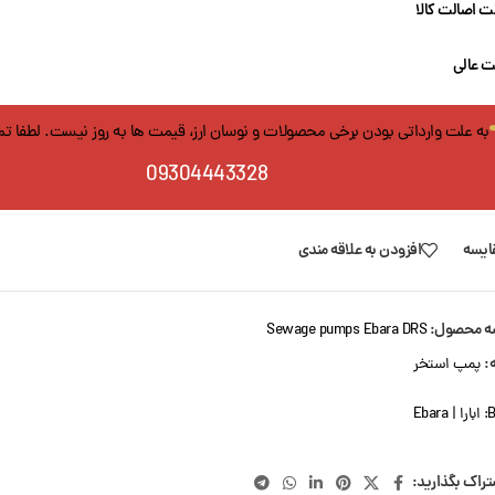
 اصالت کالا
ت عالی
به علت وارداتی بودن برخی محصولات و نوسان ارز، قیمت ها به روز نیست. لطفا ت
09304443328
ایسه
افزودن به علاقه مندی
ه محصول:
Sewage pumps Ebara DRS
:
پمپ استخر
B
ابارا | Ebara
تراک بگذارید: