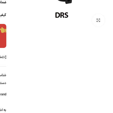
ضمانت
کیفی
بزرگنمایی تصویر
مق
شناس
دسته
rand:
به اش