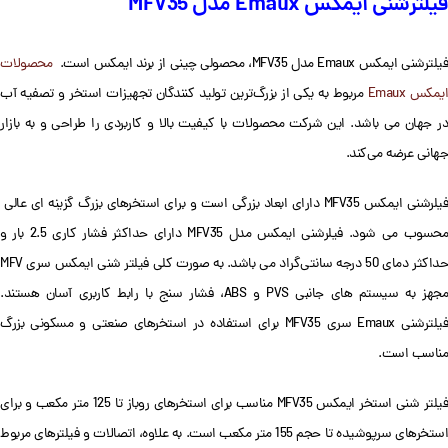
فیلترشنی ایمکس Emaux مدل MFV35
یلترشنی ایمکس Emaux مدل MFV35، محصولی چینی از برند ایمکس است.
محصولات
یمکس Emaux
مربوط به یکی از بزرگ‌ترین تولید کنندگان تجهیزات استخر و تصفیه آب
در جهان می باشد. این شرکت محصولات با کیفیت بالا و کاربردی را طراحی و به بازار
جهانی عرضه می‌کند.
فیلرشنی ایمکس MFV35 دارای ابعاد بزرگی است و برای استخرهای بزرگ گزینه ای عالی
محسوب می شود. فیلرشنی ایمکس مدل MFV35 دارای حداکثر فشار کاری 2.5 بار و
حداکثر دمای 50 درجه سانتی‌گراد می باشد. به صورت کلی فیلتر شنی ایمکس سری MFV
مجهز به سیستم های جانبی PVS و ABS، فشار سنج با رابط کاربری آسان هستند.
فیلترشنی Emaux سری MFV35 برای استفاده در استخرهای صنعتی و مسکونی بزرگ
مناسب است.
فیلتر شنی استخر ایمکس MFV35 مناسب برای استخرهای روباز تا 125 متر مکعب و برای
استخرهای سرپوشیده تا حجم 155 متر مکعب است. به علاوه، اتصالات و فیلترهای مربوط