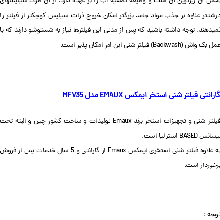
بخش آن ریزترین آن است و وظیفه تصفیه آب را بر عهده دارد. از آن طرف سیلیس‎های
درشت‎تر علاوه بر جذب مواد جامد بزرگ‎تر امکان خروج ذرات سیلیس کوچک‎تر از فیلتر را
نمی‎دهند. توجه داشته باشید که پس از مدتی این فیلترها نیاز به شست‎وشو دارند که با
عمل بک واش (Backwash) فیلتر شنی این امر امکان پذیر است.
گارانتی فیلتر شنی استخر ایمکس EMAUX مدل MFV
35
فیلتر شنی و تجهیزات استخر برند Emaux تولیدات و ساخت کشور چین و البته تحت
لیسانس BASED استرالیا است.
به علاوه فیلتر شنی استخری ایمکس Emaux از گارانتی و 5 سال خدمات پس از فروش
برخوردار است.
توجه :