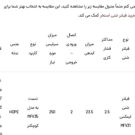
می کنم حتماً جدول مقایسه زیر را مشاهده کنید، این مقایسه به انتخاب بهتر شما برای
خرید فیلتر شنی استخر
کمک می کند.
اتصال
میزان
نوع
حداکثر
میزان
ورودی
سیلیس
نوع
جنس
فیلتر
فشار
ق
آبدهی
–
مورد
کاربرد
بدنه
شنی
کاری
خروجی
نیاز
ن
ب
فیلتر
نسبت
7
شنی
به مدل
گر
HDPE
250
2
23.5
2.5
ایمکس
MFV35
ن
MFV31
کوچکتر
ب