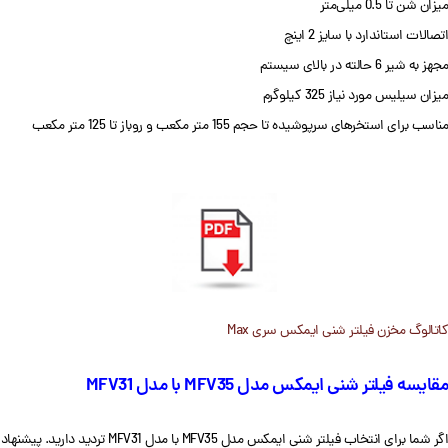
میزان شن تا 0.5 میلی‌متر
اتصالات استاندارد با سایز 2 اینچ
مجهز به شیر 6 حالته در بالای سیستم
میزان سیلیس مورد نیاز 325 کیلوگرم
مناسب برای استخرهای سرپوشیده تا حجم 155 متر مکعب و روباز تا 125 متر مکعب
کاتالوگ مخزن فیلتر شنی ایمکس سری Max
مقایسه فیلتر شنی ایمکس مدل MFV35 با مدل MFV31
اگر شما برای انتخاب فیلتر شنی ایمکس مدل MFV35 با مدل MFV31 تردید دارید. پیشنهاد