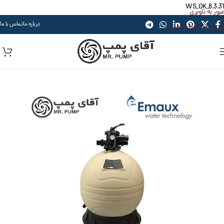
WS_OK_8.3.31
عبور به ناوبری
درباره ما
تماس با ما
رفتن به محتوای اصلی