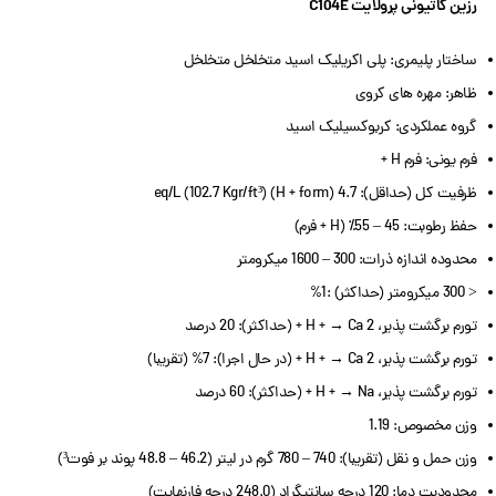
رزین کاتیونی پرولایت C104E
ساختار پلیمری: پلی اکریلیک اسید متخلخل متخلخل
ظاهر: مهره های کروی
گروه عملکردی: کربوکسیلیک اسید
فرم یونی: فرم H +
ظرفیت کل (حداقل): 4.7 eq/L (102.7 Kgr/ft³) (H + form)
حفظ رطوبت: 45 – 55٪ (H + فرم)
محدوده اندازه ذرات: 300 – 1600 میکرومتر
< 300 میکرومتر (حداکثر) :1%
تورم برگشت پذیر، H + → Ca 2 + (حداکثر): 20 درصد
تورم برگشت پذیر، H + → Ca 2 + (در حال اجرا): 7% (تقریبا)
تورم برگشت پذیر، H + → Na + (حداکثر): 60 درصد
وزن مخصوص: 1.19
وزن حمل و نقل (تقریبا): 740 – 780 گرم در لیتر (46.2 – 48.8 پوند بر فوت³)
محدودیت دما: 120 درجه سانتیگراد (248.0 درجه فارنهایت)