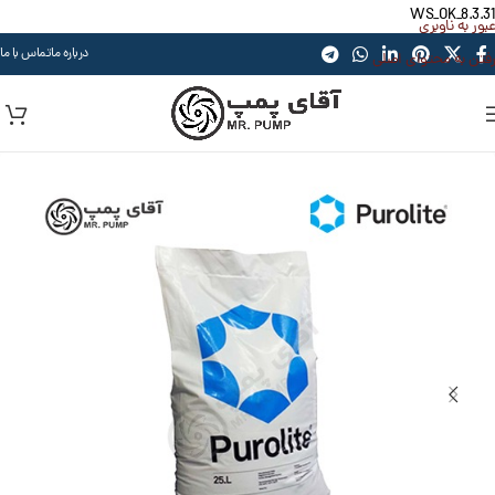
WS_OK_8.3.31
عبور به ناوبری
درباره ما
تماس با ما
رفتن به محتوای اصلی