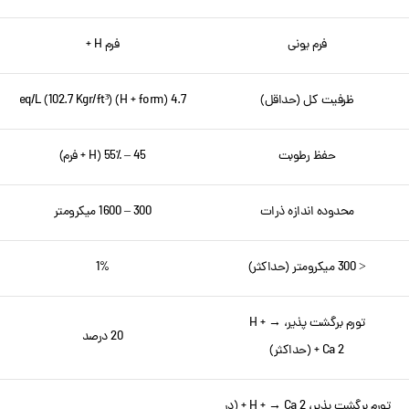
فرم یونی
فرم H +
ظرفیت کل (حداقل)
4.7 eq/L (102.7 Kgr/ft³) (H + form)
حفظ رطوبت
45 – 55٪ (H + فرم)
محدوده اندازه ذرات
300 – 1600 میکرومتر
< 300 میکرومتر (حداکثر)
1%
تورم برگشت پذیر، H + →
20 درصد
Ca 2 + (حداکثر)
تورم برگشت پذیر، H + → Ca 2 + (در