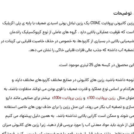
توضیحات
رزین کاتیونی پرولایت C104E یک رزین تبادل یونی اسیدی ضعیف با پایه ی پلی اکریلیک
است که ظرفیت عملیاتی بالایی دارد . گروه های عاملی از نوع کربوکسیلیک راندمان
شیمیایی بالایی در بسیاری از کاربردها، به خصوص در حذف خاصیت قلیایی بی کربنات در
تصفیه آب داشته که جذب عالی فلزات قلیایی خاکی را نشان می دهد.
این محصول در کیسه های 25 لیتری موجود است.
توجه داشته باشید رزین های کاتیونی در صنایع مختلف کاربردهای مختلف دارند و
هرکدام بر اساس نوع عملکرد و قدرت ضعیف یا قوی بودن می توانند متفاوت باشند. به
عنوان مثال
رزین پرولایت c100
و
رزین پرولایت c100e
بیشتر برای صنایعی مانند دارو
سازی و تصفیه آب بکار می روند. این مدل رزین را برای حذف یون های خاصی استفاده
می شوند و ممکن است کارایی بالایی نداشته باشد. به همین دلیل پیشنهاد می کنیم
قبل از خرید باید مواد معدنی آب را مورد بررسی قرار دهید. زیرا رزین های کاتیونی میزان