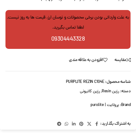
به علت وارداتی بودن برخی محصولات و نوسان ارز، قیمت ها به روز نیست.
لطفا تماس بگیرید.
09304443328
مقایسه
افزودن به علاقه مندی
شناسه محصول:
PURPLITE REZIN C104E
دسته:
رزین Resin
,
رزین کاتیونی
Brand:
پرولایت | purolite
به اشتراک بگذارید: