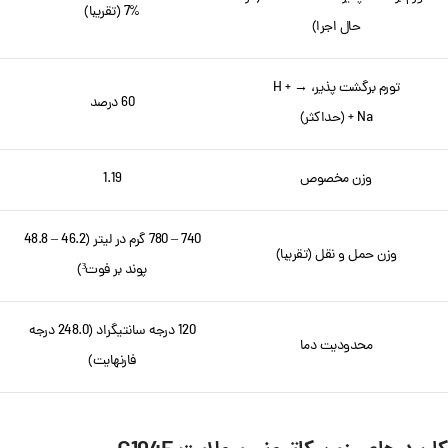
7% (تقریبا)
حال اجرا)
تورم برگشت پذیر، H + →
60 درصد
Na + (حداکثر)
وزن مخصوص
1.19
740 – 780 گرم در لیتر (46.2 – 48.8
وزن حمل و نقل (تقریبا)
پوند بر فوت³)
120 درجه سانتیگراد (248.0 درجه
محدودیت دما
فارنهایت)