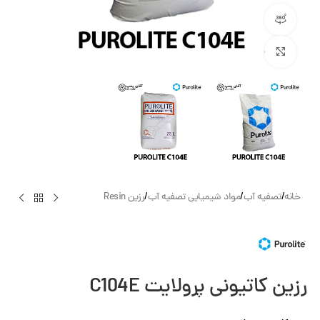
مشاهده 360 درجه
بزرگنمایی تصویر
خانه
/
تصفیه آب
/
مواد شیمیایی تصفیه آب
/
رزین Resin
رزین کاتیونی پرولایت C104E