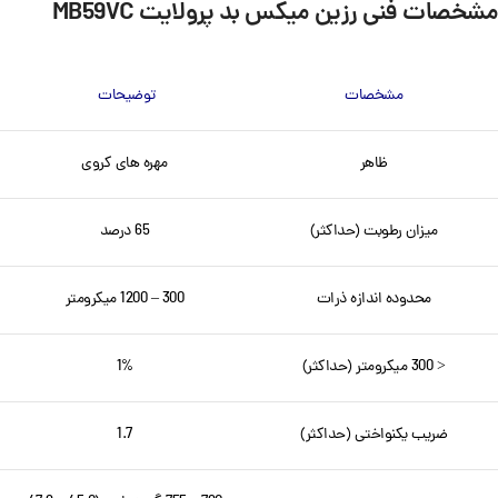
مشخصات فنی رزین میکس بد پرولایت MB59VC
مشخصات
توضیحات
ظاهر
مهره های کروی
میزان رطوبت (حداکثر)
65 درصد
محدوده اندازه ذرات
300 – 1200 میکرومتر
< 300 میکرومتر (حداکثر)
1%
ضریب یکنواختی (حداکثر)
1.7