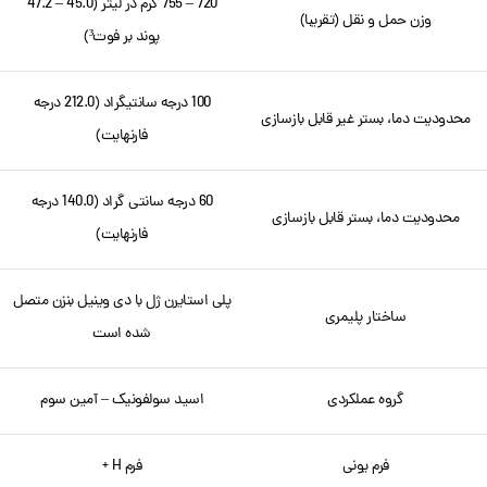
720 – 755 گرم در لیتر (45.0 – 47.2
وزن حمل و نقل (تقریبا)
پوند بر فوت³)
100 درجه سانتیگراد (212.0 درجه
محدودیت دما، بستر غیر قابل بازسازی
فارنهایت)
60 درجه سانتی گراد (140.0 درجه
محدودیت دما، بستر قابل بازسازی
فارنهایت)
پلی استایرن ژل با دی وینیل بنزن متصل
ساختار پلیمری
شده است
گروه عملکردی
اسید سولفونیک – آمین سوم
فرم یونی
فرم H +