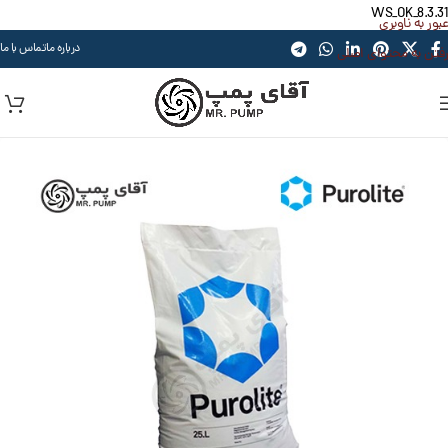
WS_OK_8.3.31
عبور به ناوبری
درباره ما
تماس با ما
رفتن به محتوای اصلی