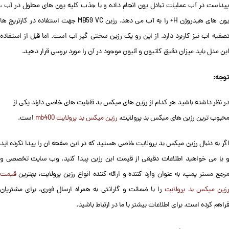
پیداست در آب عملیات تبادل یون انجام داده و با جذب کلیه یون های محلول در آب ،
یون های هیدروژن H+ را به آب می دهد. رزین MB59 VC جهت استفاده در کارتریج ها
تصفیه اب نیز کاربرد دارد. از این رو یک رزین سختی گیر اب است. اما قبل از استفاده
این مدل باید میزان دقیق کاتیون و آنیون موجود در آن را مورد بررسی قرار دهید.
توجه:
در نظر داشته باشید هر کدام از رزین های میکس بد قابلیت های خاصی دارند یکی از
محبوب ترین رزین های میکس بد پرولایت،
رزین میکس بد پرولایت mb400
است.
اگر به دنبال رزین میکس بد پرولایت خاصی هستید که در این صفحه ان را پیدا نکرده اید
و یا می خواهید اطلاعات دقیقی از قیمت این رزین پیدا کنید. وب سایت تخصصی و
مرجع مستر پمپ، به عنوان وارد کننده و ارائه کننده انواع رزین پرولایت، بهترین
قیمت
رزین میکس بد پرولایت
را با ضمانت و گارانتی به همراه ارسال فوری، برای مشتریان
فراهم کرده است. برای اطلاعات بیشتر با ما در ارتباط باشید.