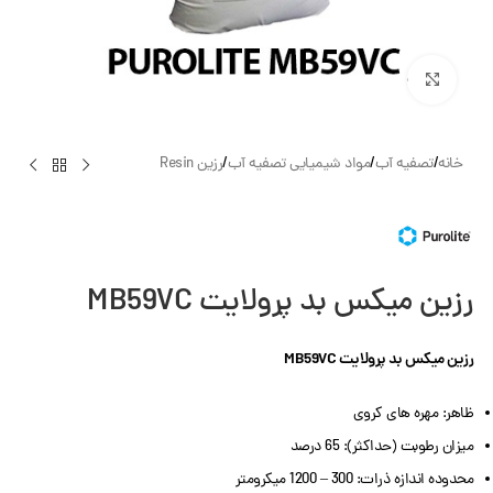
بزرگنمایی تصویر
خانه
/
تصفیه آب
/
مواد شیمیایی تصفیه آب
/
رزین Resin
رزین میکس بد پرولایت MB59VC
رزین میکس بد پرولایت MB59VC
ظاهر: مهره های کروی
میزان رطوبت (حداکثر): 65 درصد
محدوده اندازه ذرات: 300 – 1200 میکرومتر