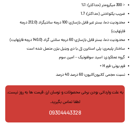
< 300 میکرومتر (حداکثر): 1%
ضریب یکنواختی (حداکثر): 1.7
محدودیت دما، بستر غیر قابل بازسازی: 100 درجه سانتیگراد (212.0 درجه
فارنهایت)
محدودیت دما، بستر قابل بازسازی: 60 درجه سانتی گراد (140.0 درجه فارنهایت)
ساختار پلیمری: پلی استایرن ژل با دی وینیل بنزن متصل شده است
گروه عملکردی: اسید سولفونیک – آمین سوم
فرم یونی: فرم H +
نسبت حجمی کاتیون/آنیون: 60 درصد 40 درصد
به علت وارداتی بودن برخی محصولات و نوسان ارز، قیمت ها به روز نیست.
لطفا تماس بگیرید.
09304443328