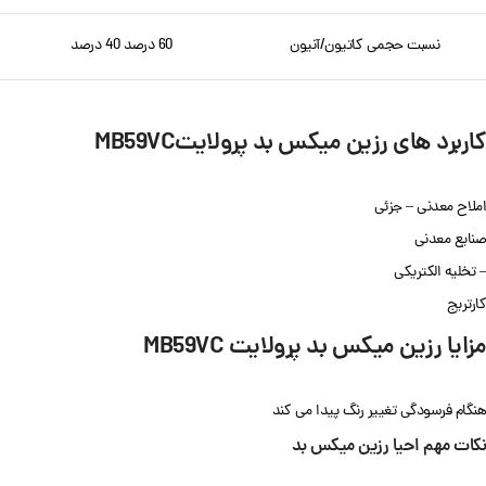
نسبت حجمی کاتیون/آنیون
60 درصد 40 درصد
کاربرد های رزین میکس بد پرولایتMB59VC
املاح معدنی – جزئی
صنایع معدنی
– تخلیه الکتریکی
کارتریج
مزایا رزین میکس بد پرولایت MB59VC
هنگام فرسودگی تغییر رنگ پیدا می کند
نکات مهم احیا رزین میکس بد