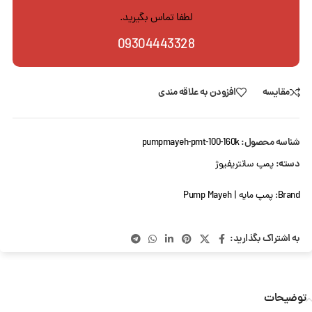
لطفا تماس بگیرید.
09304443328
مقایسه
افزودن به علاقه مندی
شناسه محصول:
pumpmayeh-pmt-100-160k
دسته:
پمپ سانتریفیوژ
Brand:
پمپ مایه | Pump Mayeh
به اشتراک بگذارید:
توضیحات