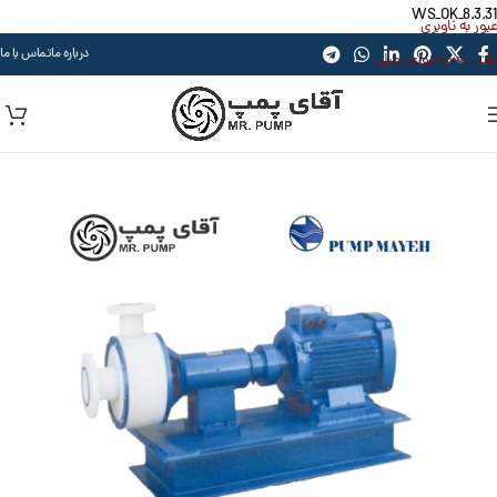
WS_OK_8.3.31
عبور به ناوبری
درباره ما
تماس با ما
رفتن به محتوای اصلی