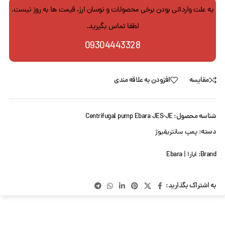
به علت وارداتی بودن برخی محصولات و نوسان ارز، قیمت ها به روز نیست.
لطفا تماس بگیرید.
09304443328
مقایسه
افزودن به علاقه مندی
شناسه محصول:
Centrifugal pump Ebara JES-JE
دسته:
پمپ سانتریفیوژ
Brand:
ابارا | Ebara
به اشتراک بگذارید: