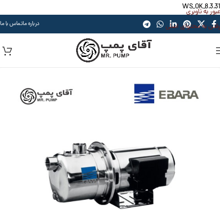
WS_OK_8.3.31
عبور به ناوبری
درباره ما
تماس با ما
رفتن به محتوای اصلی