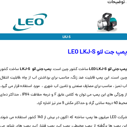
توضیحات
پمپ جت لئو LEO LKJ-S
مپ جتی لئو LEO LKJ-S
پمپ جتی لئو
LKJ-S
ساخت کشور چین است.
ساخت کشور
چین است. این پمپ قابلیت ضد زنگ، مناسب برای برداشتن آب از چاه ،قابلیت انتقال
آب تمیز ، مناسب برای مصارف صنعتی و تامین آب شهری ، مورد استفاده قرار می گیرد.
از ویژگی های این پمپ می توان به کلاس عایق F و درجه حفاظت IPX4 ، حداکثر دمای
محیط 40 درجه سانتی گراد و حداکثر مکش 9 متر نیز اشاره کرد.
شرکت LEO میلیون ها پمپ ساخته که اکنون در بیش از 140 کشور استفاده می شوند
این پمپ ها برگرفته از پمپ محیطی، پمپ آب، پمپ فشار آب، پمپ های شناور می