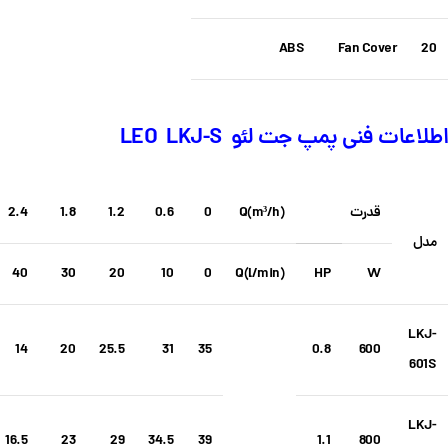
ABS
Fan Cover
20
اطلاعات فنی پمپ جت لئو LEO LKJ-S
قدرت
Q(m³/h)
0
0.6
1.2
1.8
2.4
مدل
40
30
20
10
0
Q(l/min)
HP
W
LKJ-
14
20
25.5
31
35
0.8
600
601S
LKJ-
16.5
23
29
34.5
39
1.1
800