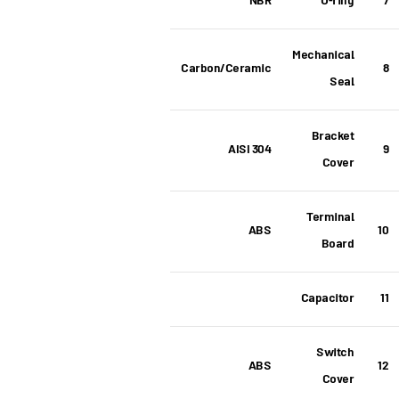
NBR
O-ring
7
Mechanical
Carbon/Ceramic
8
Seal
Bracket
AISI 304
9
Cover
Terminal
ABS
10
Board
Capacitor
11
Switch
ABS
12
Cover