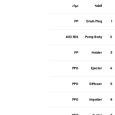
قطعه
مواد
PP
Drain Plug
1
AISI 304
Pump Body
2
PP
Holder
3
PPO
Ejector
4
PPO
Diffuser
5
PPO
Impeller
6