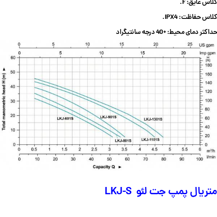
کلاس عایق: F.
کلاس حفاظت: IPX4.
حداکثر دمای محیط: +40 درجه سانتیگراد
متریال پمپ جت لئو LKJ-S