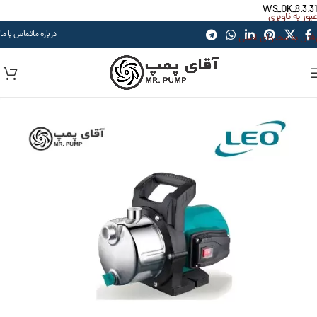
WS_OK_8.3.31
عبور به ناوبری
درباره ما
تماس با ما
رفتن به محتوای اصلی