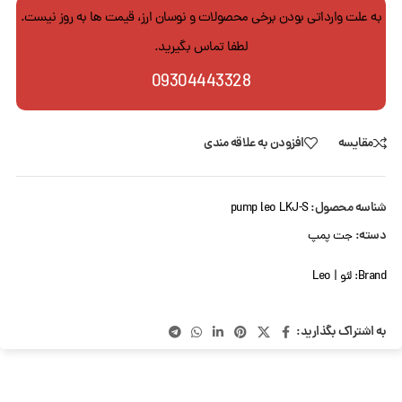
به علت وارداتی بودن برخی محصولات و نوسان ارز، قیمت ها به روز نیست.
لطفا تماس بگیرید.
09304443328
مقایسه
افزودن به علاقه مندی
شناسه محصول:
pump leo LKJ-S
دسته:
جت پمپ
Brand:
لئو | Leo
به اشتراک بگذارید: