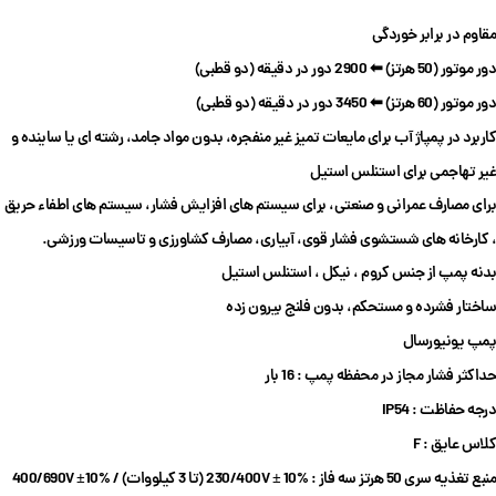
مقاوم در برابر خوردگی
دور موتور (50 هرتز) ⬅ 2900 دور در دقیقه (دو قطبی)
دور موتور (60 هرتز) ⬅ 3450 دور در دقیقه (دو قطبی)
کاربرد در
پمپاژ
آب برای مایعات تمیز غیر منفجره، بدون مواد جامد، رشته ای یا ساینده و
غیر تهاجمی برای استنلس استیل
برای مصارف عمرانی و صنعتی، برای سیستم های افزایش فشار، سیستم های اطفاء حریق
، کارخانه های شستشوی فشار قوی، آبیاری، مصارف کشاورزی و تاسیسات ورزشی.
بدنه پمپ از جنس
کروم ، نیکل ، استنلس استیل
ساختار فشرده و مستحکم، بدون فلنج بیرون زده
پمپ یونیورسال
حداکثر فشار مجاز در محفظه پمپ : 16 بار
درجه حفاظت : IP
54
کلاس عایق : F
منبع تغذیه سری 50 هرتز سه فاز : 230/400V ± 10% (
تا 3 کیلو‌وات
) / 400/690V ±10%