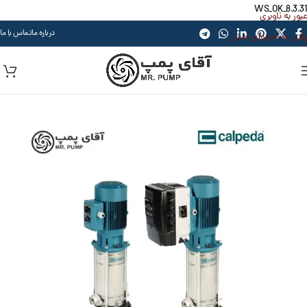
WS_OK_8.3.31
عبور به ناوبری
درباره ما
تماس با ما
رفتن به محتوای اصلی