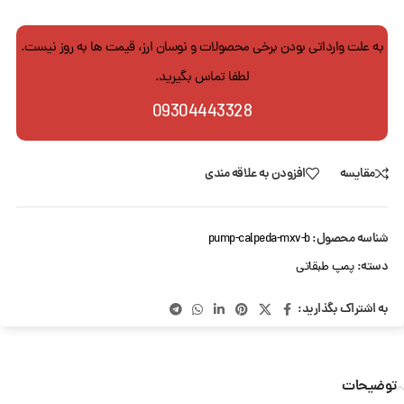
به علت وارداتی بودن برخی محصولات و نوسان ارز، قیمت ها به روز نیست.
لطفا تماس بگیرید.
09304443328
مقایسه
افزودن به علاقه مندی
شناسه محصول:
pump-calpeda-mxv-b
دسته:
پمپ طبقاتی
به اشتراک بگذارید:
توضیحات