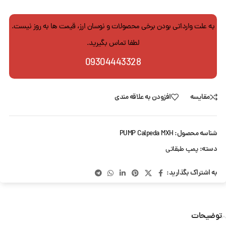
به علت وارداتی بودن برخی محصولات و نوسان ارز، قیمت ها به روز نیست.
لطفا تماس بگیرید.
09304443328
مقایسه
افزودن به علاقه مندی
شناسه محصول:
PUMP Calpeda MXH
دسته:
پمپ طبقاتی
به اشتراک بگذارید:
توضیحات