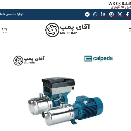
WS_OK_8.3.31
عبور به ناوبری
درباره ما
تماس با ما
رفتن به محتوای اصلی