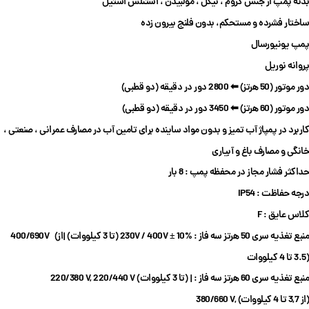
بدنه پمپ از جنس
کروم ، نیکل ، مولبیدن ، استنلس استیل
ساختار فشرده و مستحکم، بدون فلنج بیرون زده
پمپ یونیورسال
پروانه نوریل
دور موتور (50 هرتز) ⬅ 2800 دور در دقیقه (دو قطبی)
دور موتور (60 هرتز) ⬅ 3450 دور در دقیقه (دو قطبی)
کاربرد در
پمپاژ
آب تمیز و بدون
مواد ساینده
برای تامین آب در مصارف
عمرانی
، صنعتی ،
خانگی و مصارف باغ و آبیاری
حداکثر فشار مجاز در محفظه پمپ : 8 بار
درجه حفاظت : IP
54
کلاس عایق : F
منبع تغذیه سری 50 هرتز سه فاز : 230V / 400V ± 10% (تا 3 کیلووات) |
400/690V (از
3.5 تا 4 کیلووات)
منبع تغذیه سری 60 هرتز سه فاز :
220/380 V, 220/440 V (تا 3 کیلووات) |
380/660 V, (از 3,7 تا 4 کیلووات)