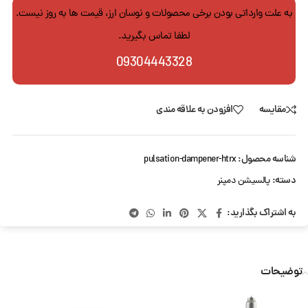
به علت وارداتی بودن برخی محصولات و نوسان ارز، قیمت ها به روز نیست.
لطفا تماس بگیرید.
09304443328
مقایسه
افزودن به علاقه مندی
شناسه محصول:
pulsation-dampener-htrx
دسته:
پالسیشن دمپنر
به اشتراک بگذارید:
توضیحات