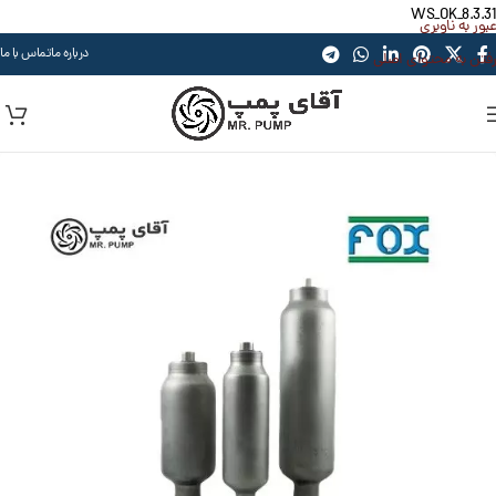
WS_OK_8.3.31
عبور به ناوبری
درباره ما
تماس با ما
رفتن به محتوای اصلی