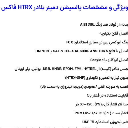
ویژگی و مشخصات
پالسیشن دمپنر بلادر
HTRX
فاکس
بدنه: از فولاد ضد زنگ
AISI 316L
اتصال فلنج یکپارچه
رنگ اپوکسی بیرونی مطابق استاندارد
FOX
اتصال با فلنج
SAE 3000 – SAE 6000
ANSI B16.5
،
یا
UNI/DIN
اتصال اتوکلاو یا
Grayloc
جنس بلادر (کیسه) از
NBR
HYTREL
،
FPM
،
EPDM
،
HNBR
،
، بوتیل، پلی اورتان
بدون نیاز به تعمیر و نگهداری
(HTRX-SMF)
نصب به صورت افقی / عمودی (دریچه نیتروژن به سمت بالا)
قابلیت استفاده در فشار بالا
حداکثر فشار کاری
(PS): 30 – 120
بار
فشار تست
(PT): PS x 1,43 / 1,3 / 1,5
شیر نیتروژن استاندارد
⅝” UNF