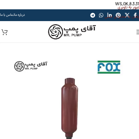
WS_OK_8.3.31
عبور به ناوبری
درباره ما
تماس با ما
رفتن به محتوای اصلی