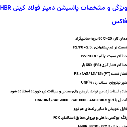
ویژگی و مشخصات پالسیشن دمپنر فولاد کربنی HBR
فاکس
دمای کار : 20- تا 80 درجه سانتیگراد
نسبت تراکم پیشنهادی : P2/P0 = 2.5
حداکثر نسبت تراکم : P2/P0 = 4
حداکثر فشار کاری (PS): 350 بار
فشار تست (PT):
PS x 1,43 / 1,3 / 1,5
شیر نیتروژن استاندارد: ⅝”UNF
بلادر استاندارد: می تواند با روغن های معدنی و سیالات غیر خورنده استفاده شود
اتصال با فلنج
SAE 3000 – SAE 6000، ANSI B16.5 یا UNI/DIN
قابل تعویض با سایر برندهای هم نوع
رنگ اپوکسی داخلی و بیرونی مطابق استاندارد FOX
جنس بلادر از
HNBR، EPDM، FPM