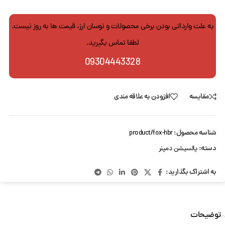
به علت وارداتی بودن برخی محصولات و نوسان ارز، قیمت ها به روز نیست.
لطفا تماس بگیرید.
09304443328
مقایسه
افزودن به علاقه مندی
شناسه محصول:
product/fox-hbr
دسته:
پالسیشن دمپنر
به اشتراک بگذارید:
توضیحات