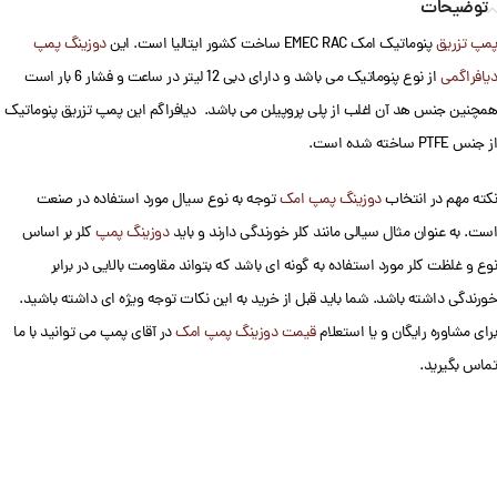
توضیحات
پمپ تزریق
پنوماتیک امک EMEC RAC ساخت کشور ایتالیا است. این
دوزینگ پمپ
دیافراگمی
از نوع پنوماتیک می باشد و دارای دبی 12 لیتر در ساعت و فشار 6 بار است
همچنین جنس هد آن اغلب از پلی پروپیلن می باشد. دیافراگم این پمپ تزریق پنوماتیک
از جنس PTFE ساخته شده است.
نکته مهم در انتخاب
دوزینگ پمپ امک
توجه به نوع سیال مورد استفاده در صنعت
است. به عنوان مثال سیالی مانند کلر خورندگی دارند و باید
دوزینگ پمپ
کلر بر اساس
نوع و غلظت کلر مورد استفاده به گونه ای باشد که بتواند مقاومت بالایی در برابر
خورندگی داشته باشد. شما باید قبل از خرید به این نکات توجه ویژه ای داشته باشید.
برای مشاوره رایگان و یا استعلام
قیمت دوزینگ پمپ امک
در آقای پمپ می توانید با ما
تماس بگیرید.