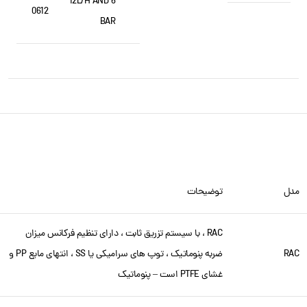
12L/H AND 6
0612
BAR
مدل
توضیحات
RAC ، با سیستم تزریق ثابت ، دارای تنظیم فرکانس میزان
RAC
ضربه پنوماتیک ، توپ های سرامیکی یا SS ، انتهای مایع PP و
غشای PTFE است – پنوماتیک