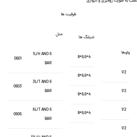
نصب به صورت رومیزی و دیواری
ظرفیت ها
مدل
شیلنگ ها
ولوها
1L/H AND 6
4*6,6*8
0601
BAR
1/2
4*6,6*8
3L/T AND 6
0603
BAR
1/2
4*6,6*8
6L/T AND 6
1/2
4*6,6*8
0606
BAR
1/2