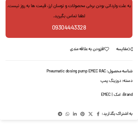
به علت وارداتی بودن برخی محصولات و نوسان ارز، قیمت ها به روز نیست.
لطفا تماس بگیرید.
09304443328
مقایسه
افزودن به علاقه مندی
شناسه محصول:
Pneumatic dosing pump EMEC RAC
دسته:
دوزینگ پمپ
Brand:
امک | EMEC
به اشتراک بگذارید: