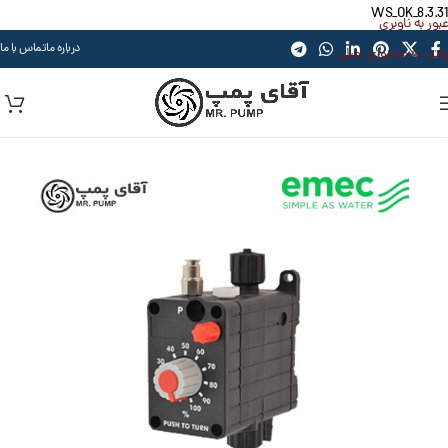
WS_OK_8.3.31
عبور به ناوبری
درباره ما
تماس با ما
رفتن به محتوای اصلی