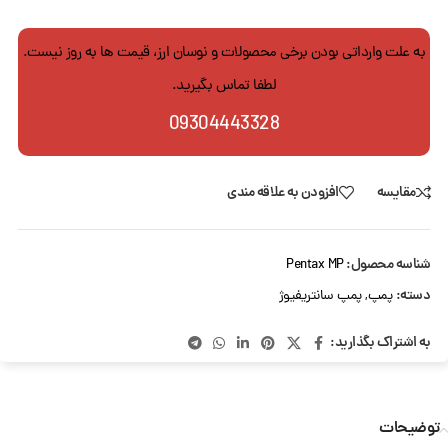
به علت وارداتی بودن برخی محصولات و نوسان ارز، قیمت ها به روز نیست.
لطفا تماس بگیرید.
09304443328
مقایسه
افزودن به علاقه مندی
شناسه محصول:
Pentax MP
دسته:
پمپ
,
پمپ سانتریفیوژ
به اشتراک بگذارید:
توضیحات