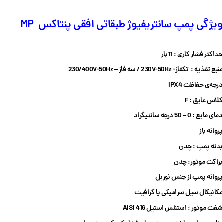
ویژگی پمپ سانتریفیوژ طبقاتی افقی پنتاکس MP
حداکثر فشار کاری :
11 بار
منبع تغذیه : تکفاز- 230V-50Hz / سه فاز –
230/400V-50Hz
درجه‌ی حفاظت IPX4
کلاس عایق :
F
دمای مایع :
0 – 50 درجه سانتیگراد
پروانه باز
بدنه پمپ :
چدن
براکت موتور:
چدن
پروانه پمپ از جنس نوریل
مکانیکال سیل سرامیکی یا گرافیت
شفت موتور : استنلس استیل AISI 416