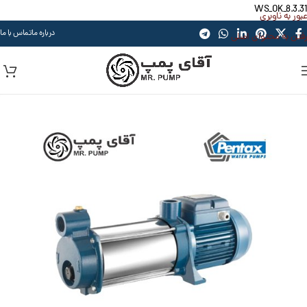
WS_OK_8.3.31
عبور به ناوبری
درباره ما
تماس با ما
رفتن به محتوای اصلی