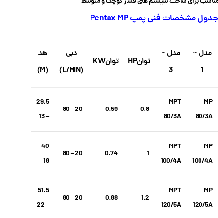
مناسب برای ساخت سیستم های فشار کوچک و متوسط
جدول مشخصات فنی پمپ Pentax MP
مدل ~
مدل ~
دبی
هد
توانHP
توانKW
(M)
(L/MIN)
3
1
29.5
MPT
MP
20 – 80
0.59
0.8
– 13
80/3A
80/3A
40 –
MPT
MP
20 – 80
0.74
1
18
100/4A
100/4A
51.5
MPT
MP
20 – 80
0.88
1.2
– 22
120/5A
120/5A