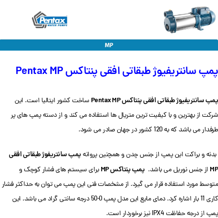
پمپ سانتریفیوژ طبقاتی افقی پنتاکس Pentax MP
پمپ سانتریفیوژ طبقاتی افقی پنتاکس Pentax MP
ساخت کشور ایتالیا است. این
شرکت از بهترین و با کیفیت ترین متریال ها استفاده می کند و از دسته پمپ های پر
طرفدار می باشد که به 120 کشور در جهان صادر می شود.
پمپ سانتریفوژ طبقاتی افقی
بدنه و براکت این پمپ از جنس چدن و همچنین پروانه
MP
پمپ پنتاکس MP
از جنس نوریل می باشد.
برای سیستم های فشار کوچک و
متوسط مورد استفاده قرار می گیرد. از مشخصات فنی این پمپ می توان به حداکثر فشار
کاری 11 بار اشاره کرد. دمای مایع این مدل پمپ 0-50 درجه سانتی گراد می باشد. این
پمپ از درجه حفاظت IPX4 نیز برخوردار است.