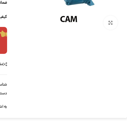
ضمانت
کیفیت
بزرگنمایی تصویر
مق
شناس
دسته
به اش