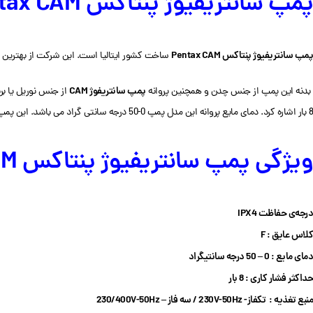
پمپ سانتریفیوژ پنتاکس Pentax CAM
پمپ سانتریفیوژ پنتاکس Pentax CAM
ساخت کشور ایتالیا است. این شرکت از بهترین و با کیفیت ت
پمپ سانتریفوژ CAM
دنه این پمپ از جنس چدن و همچنین پروانه
از جنس نوریل یا ب
8 بار اشاره کرد. دمای مایع پروانه این مدل پمپ 0-50 درجه سانتی گراد می باشد. این پمپ از درجه حفاظت IPX4 نیز برخوردار است.
ویژگی پمپ سانتریفیوژ پنتاکس Pentax CAM
درجه‌ی حفاظت IPX4
کلاس عایق :
F
دمای مایع :
0 – 50 درجه سانتیگراد
حداکثر فشار کاری :
8 بار
منبع تغذیه : تکفاز- 230V-50Hz / سه فاز –
230/400V-50Hz