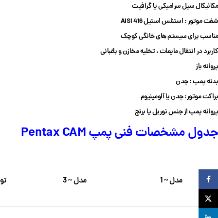
مکانیکال سیل سرامیکی یا گرافیت
شفت موتور : استنلس استیل AISI 416
مناسب
برای سیستم های خانگی کوچک
کاربرد در
انتقال مایعات ، تخلیه مخازن و
باغبانی
پروانه باز
بدنه پمپ :
چدن
براکت موتور:
چدن یا آلومینیوم
پروانه پمپ از جنس نوریل یا
برنج
جدول مشخصات فنی پمپ Pentax CAM
Facebook
مدل ~ 1
مدل ~ 3
توا
X