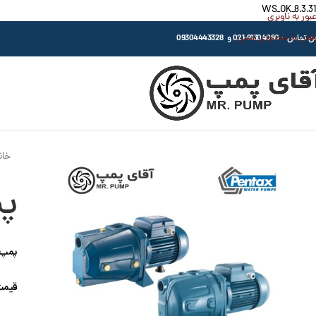
WS_OK_8.3.31
عبور به ناوبری
رفتن به محتوای اصلی
اس : 91304080-021 و 09304443328
خان
پم
پمپ سان
قیمت