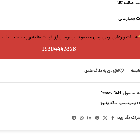
 اصالت کالا
 بسیار عالی
به علت وارداتی بودن برخی محصولات و نوسان ارز، قیمت ها به روز نیست. لطفا ت
09304443328
ایسه
افزودن به علاقه مندی
ه محصول:
Pentax CAM
:
پمپ
,
پمپ سانتریفیوژ
تراک بگذارید: