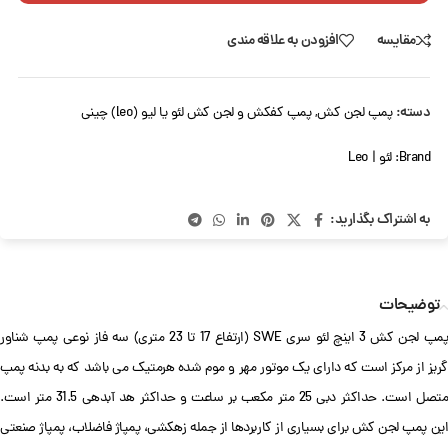
مقایسه
افزودن به علاقه مندی
دسته:
پمپ لجن کش
,
پمپ کفکش و لجن کش لئو یا لیو (leo) چینی
Brand:
لئو | Leo
به اشتراک بگذارید:
توضیحات
پمپ لجن کش 3 اینچ لئو سری SWE (ارتفاع 17 تا 23 متری) سه فاز نوعی پمپ شناور
گریز از مرکز است که دارای یک موتور مهر و موم شده هرمتیک می باشد که به بدنه پمپ
متصل است. حداکثر دبی 25 متر مکعب بر ساعت و حداکثر هد آبدهی 31.5 متر است.
این پمپ لجن کش برای بسیاری از کاربردها از جمله زهکشی، پمپاژ فاضلاب، پمپاژ صنعتی