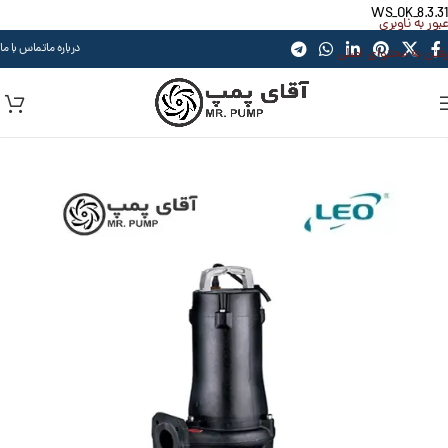
WS_OK_8.3.31
عبور به ناوبری
درباره ما
تماس با ما
رفتن به محتوای اصلی