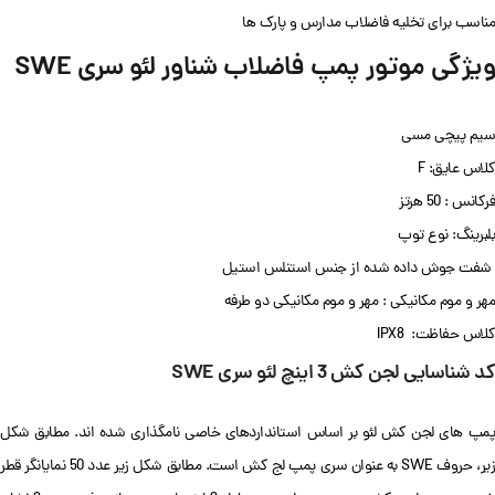
مناسب برای تخلیه فاضلاب مدارس و پارک ها
ویژگی موتور پمپ فاضلاب شناور
لئو سری SWE
سیم پیچی مسی
کلاس عایق: F
فرکانس : 50 هرتز
بلبرینگ: نوع توپ
شفت جوش داده شده از جنس استنلس استیل
مهر و موم مکانیکی : مهر و موم مکانیکی دو طرفه
کلاس حفاظت: IPX8
کد شناسایی لجن کش 3 اینچ
لئو سری
SWE
پمپ های لجن کش لئو بر اساس استانداردهای خاصی نامگذاری شده اند. مطابق شکل
زیر، حروف SWE به عنوان سری پمپ لج کش است. مطابق شکل زیر عدد 50 نمایانگر قطر