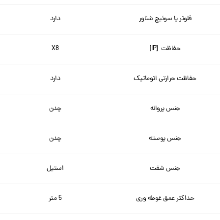
فلوتر یا سوئیچ شناور
دارد
حفاظت [IP]
X8
حفاظت حرارتی اتوماتیک
دارد
جنس پروانه
چدن
جنس پوسته
چدن
جنس شفت
استیل
حداکثر عمق غوطه وری
5 متر