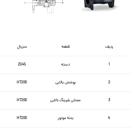
ردیف
قطعه
متریال
1
دسته
ZG45
2
پوشش بالایی
HT200
3
صندلی بلبرینگ بالایی
HT200
4
بدنه موتور
HT200