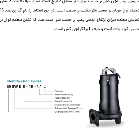
خروجی پمپ لجن کش بر حسب میلی متر معادل 2 اینچ است. بعداز حرف e عدد 8 نشان
دهنده نرخ جریان بر حسب متر مکعب بر ساعت است. در این استاندارد نام گذاری عدد 16
نمایش دهنده میزان ارتفاع آبدهی پمپ بر حسب متر است. عدد 1.1 نشان دهنده توان بر
حسب کیلو وات است و حرف L بیانگر لجن کش است.