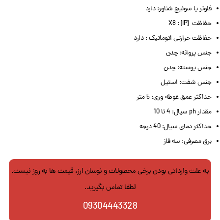
فلوتر یا سوئیچ شناور: دارد
حفاظت [IP] : X8
حفاظت حرارتی اتوماتیک : دارد
جنس پروانه: چدن
جنس پوسته: چدن
جنس شفت: استیل
حداکثر عمق غوطه وری: 5 متر
مقدار ph سیال: 4 تا 10
حداکثر دمای سیال: 40 درجه
برق مصرفی: سه فاز
به علت وارداتی بودن برخی محصولات و نوسان ارز، قیمت ها به روز نیست.
لطفا تماس بگیرید.
09304443328