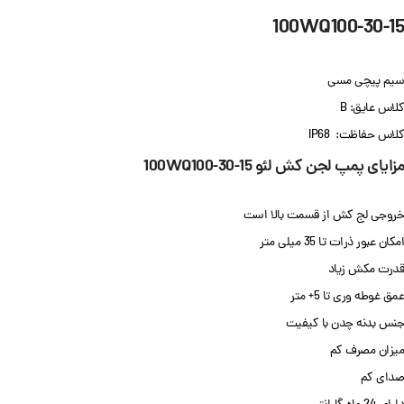
100WQ100-30-15
سیم پیچی مسی
کلاس عایق: B
کلاس حفاظت: IP68
مزایای پمپ لجن کش لئو 100WQ100-30-15
خروجی لج کش از قسمت بالا است
امکان عبور ذرات تا 35 میلی متر
قدرت مکش زیاد
عمق غوطه وری تا 5+ متر
جنس بدنه چدن با کیفیت
میزان مصرف کم
صدای کم