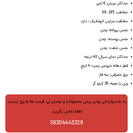
حداکثر جریان: 6 آمپر
حفاظت [IP] : X8
حفاظت حرارتی اتوماتیک : دارد
جنس پروانه: چدن
جنس پوسته: چدن
جنس شفت: چدن
حداکثر دمای سیال: 40 درجه
قطر دهانه خروجی پمپ: 4 اینچ
برق مصرفی: سه فاز
وزن با جعبه: 26 کیلو گر
به علت وارداتی بودن برخی محصولات و نوسان ارز، قیمت ها به روز نیست.
لطفا تماس بگیرید.
09304443328