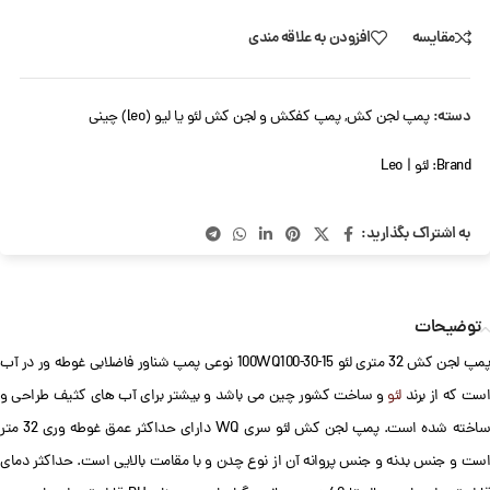
مقایسه
افزودن به علاقه مندی
دسته:
پمپ لجن کش
,
پمپ کفکش و لجن کش لئو یا لیو (leo) چینی
Brand:
لئو | Leo
به اشتراک بگذارید:
توضیحات
پمپ لجن کش 32 متری لئو 100WQ100-30-15 نوعی پمپ شناور فاضلابی غوطه ور در آب
ست که از برند
لئو
و ساخت کشور چین می باشد و بیشتر برای آب های کثیف طراحی و
ساخته شده است. پمپ لجن کش لئو سری WQ دارای حداکثر عمق غوطه وری 32 متر
است و جنس بدنه و جنس پروانه آن از نوع چدن و با مقامت بالایی است. حداکثر دمای