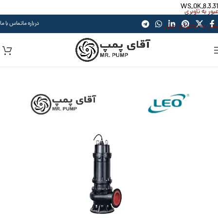
WS_OK_8.3.31
عبور به ناوبری
درباره ما
تماس با ما
رفتن به محتوای اصلی