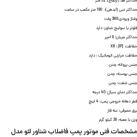
حداکثر هد (ارتفاع): 32 متر
حداکثر دبی (آبدهی): 190 متر مکعب در ساعت
ولتاژ ورودی:380 ولت
فلوتر یا سوئیچ شناور: دارد
حداکثر جریان: 6 آمپر
حفاظت [IP] : X8
حفاظت حرارتی اتوماتیک : دارد
جنس پروانه: چدن
جنس پوسته: چدن
جنس شفت: چدن
حداکثر دمای سیال: 40 درجه
قطر دهانه خروجی پمپ: 4 اینچ
برق مصرفی: سه فاز
وزن با جعبه: 26 کیلو گرم
مشخصات فنی موتور پمپ فاضلاب شناور لئو مدل