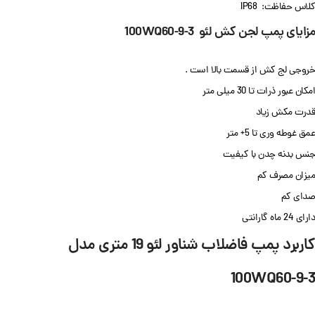
کلاس حفاظت: IP68
مزایای پمپ لجن کش لئو 100WQ60-9-3
خروجی لج کش از قسمت بالا است .
امکان عبور ذرات تا 30 میلی متر
قدرت مکش زیاد
عمق غوطه وری تا 5+ متر
جنس بدنه چدن با کیفیت
میزان مصرف کم
صدای کم
دارای 24 ماه گارانتی
کاربرد پمپ فاضلاب شناور لئو 19 متری مدل
100WQ60-9-3