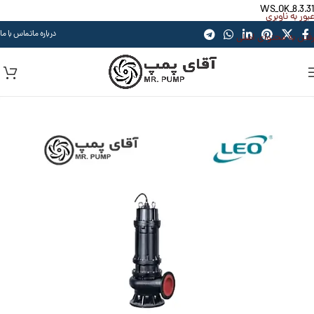
WS_OK_8.3.31
عبور به ناوبری
درباره ما
تماس با ما
رفتن به محتوای اصلی