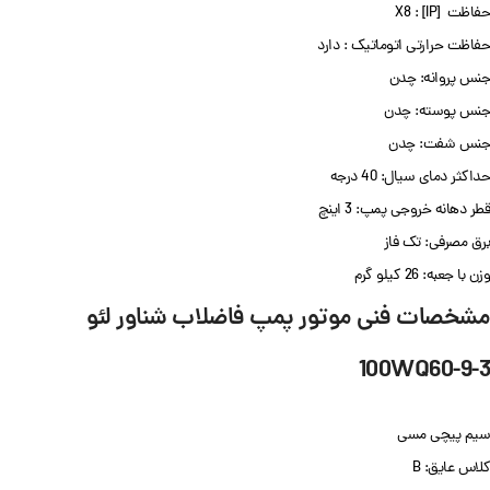
حفاظت [IP] : X8
حفاظت حرارتی اتوماتیک : دارد
جنس پروانه: چدن
جنس پوسته: چدن
جنس شفت: چدن
حداکثر دمای سیال: 40 درجه
قطر دهانه خروجی پمپ: 3 اینچ
برق مصرفی: تک فاز
وزن با جعبه: 26 کیلو گرم
مشخصات فنی موتور پمپ فاضلاب شناور لئو
100WQ60-9-3
سیم پیچی مسی
کلاس عایق: B