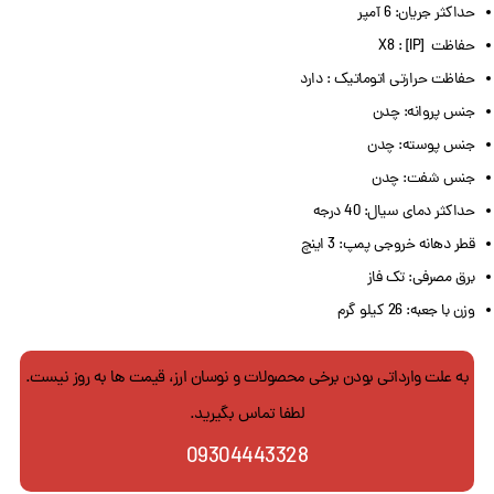
حداکثر جریان: 6 آمپر
حفاظت [IP] : X8
حفاظت حرارتی اتوماتیک : دارد
جنس پروانه: چدن
جنس پوسته: چدن
جنس شفت: چدن
حداکثر دمای سیال: 40 درجه
قطر دهانه خروجی پمپ: 3 اینچ
برق مصرفی: تک فاز
وزن با جعبه: 26 کیلو گرم
به علت وارداتی بودن برخی محصولات و نوسان ارز، قیمت ها به روز نیست.
لطفا تماس بگیرید.
09304443328