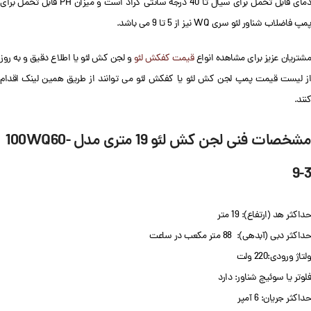
دمای قابل تحمل برای سیال تا 40 درجه سانتی گراد است و میزان PH قابل تحمل برای
پمپ فاضلاب شناور لئو سری WQ نیز از 5 تا 9 می باشد.
شتریان عزیز برای مشاهده انواع
قیمت کفکش لئو
و لجن کش لئو یا اطلاع دقیق و به روز
از لیست قیمت پمپ لجن کش لئو یا کفکش لئو می توانند از طریق همین لینک اقدام
کنند.
مشخصات فنی لجن کش لئو 19 متری مدل 100WQ60-
9-3
حداکثر هد (ارتفاع): 19 متر
حداکثر دبی (آبدهی): 88 متر مکعب در ساعت
ولتاژ ورودی:220 ولت
فلوتر یا سوئیچ شناور: دارد
حداکثر جریان: 6 آمپر