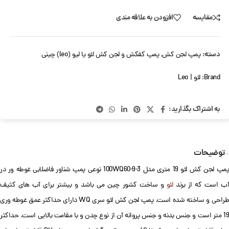
مقایسه
افزودن به علاقه مندی
دسته:
پمپ لجن کش
,
پمپ کفکش و لجن کش لئو یا لیو (leo) چینی
Brand:
لئو | Leo
به اشتراک بگذارید:
توضیحات
پمپ لجن کش لئو 19 متری مدل 100WQ60-9-3 نوعی پمپ شناور فاضلابی غوطه ور در
ب است که از برند
لئو
و ساخت کشور چین می باشد و بیشتر برای آب های کثیف
طراحی و ساخته شده است. پمپ لجن کش لئو سری WQ دارای حداکثر عمق غوطه وری
19 متر است و جنس بدنه و جنس پروانه آن از نوع چدن و با مقامت بالایی است. حداکثر