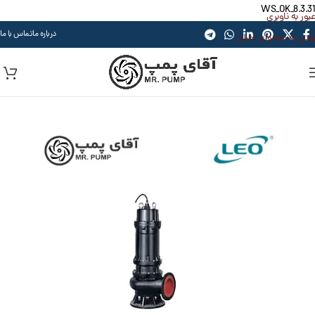
WS_OK_8.3.31
عبور به ناوبری
درباره ما
تماس با ما
رفتن به محتوای اصلی