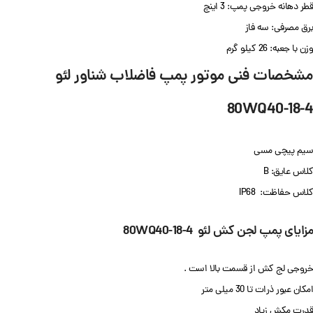
قطر دهانه خروجی پمپ: 3 اینچ
برق مصرفی: سه فاز
وزن با جعبه: 26 کیلو گرم
مشخصات فنی موتور پمپ فاضلاب شناور لئو
80WQ40-18-4
سیم پیچی مسی
کلاس عایق: B
کلاس حفاظت: IP68
مزایای پمپ لجن کش لئو 80WQ40-18-4
خروجی لج کش از قسمت بالا است .
امکان عبور ذرات تا 30 میلی متر
قدرت مکش زیاد