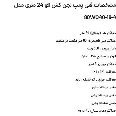
مشخصات فنی پمپ لجن کش لئو 24 متری مدل
80WQ40-18-4
حداکثر هد (ارتفاع): 24 متر
حداکثر دبی (آبدهی): 80 متر مکعب در ساعت
ولتاژ ورودی: 380 ولت
فلوتر یا سوئیچ شناور: دارد
حداکثر جریان: 6 آمپر
حفاظت [IP] : X8
حفاظت حرارتی اتوماتیک : دارد
جنس پروانه: چدن
جنس پوسته: چدن
جنس شفت: چدن
حداکثر دمای سیال: 40 درجه