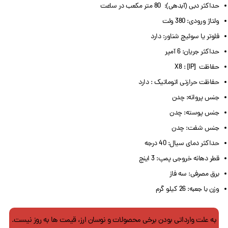
حداکثر دبی (آبدهی): 80 متر مکعب در ساعت
ولتاژ ورودی: 380 ولت
فلوتر یا سوئیچ شناور: دارد
حداکثر جریان: 6 آمپر
حفاظت [IP] : X8
حفاظت حرارتی اتوماتیک : دارد
جنس پروانه: چدن
جنس پوسته: چدن
جنس شفت: چدن
حداکثر دمای سیال: 40 درجه
قطر دهانه خروجی پمپ: 3 اینچ
برق مصرفی: سه فاز
وزن با جعبه: 26 کیلو گرم
به علت وارداتی بودن برخی محصولات و نوسان ارز، قیمت ها به روز نیست.