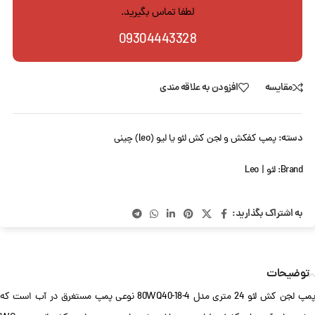
لطفا تماس بگیرید.
09304443328
مقایسه
افزودن به علاقه مندی
دسته:
پمپ کفکش و لجن کش لئو یا لیو (leo) چینی
Brand:
لئو | Leo
به اشتراک بگذارید:
توضیحات
پمپ لجن کش لئو 24 متری مدل 80WQ40-18-4 نوعی پمپ مستغرق در آب است که