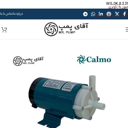
WS_OK_8.3.31
عبور به ناوبری
درباره ما
تماس با ما
رفتن به محتوای اصلی