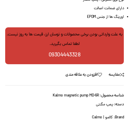
دارای ضمانت اصالت
اورینگ ها از جنس EPDM
به علت وارداتی بودن برخی محصولات و نوسان ارز، قیمت ها به روز نیست.
لطفا تماس بگیرید.
09304443328
مقایسه
افزودن به علاقه مندی
شناسه محصول:
Kalmo magnetic pump MD-6R
دسته:
پمپ مگنتی
Brand:
کالمو | Calmo