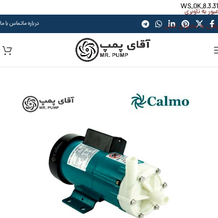
WS_OK_8.3.31
عبور به ناوبری
درباره ما
تماس با ما
رفتن به محتوای اصلی