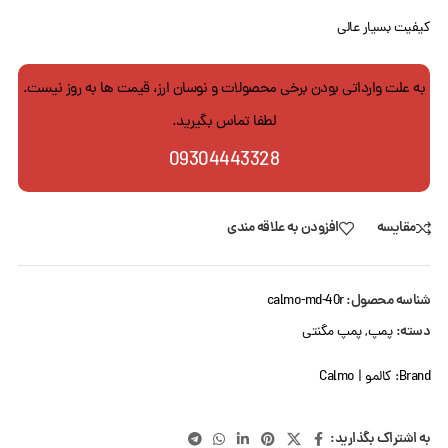
کیفیت بسیار عالی
به علت وارداتی بودن برخی محصولات و نوسان ارز، قیمت ها به روز نیست.
لطفا تماس بگیرید.
09304443328
مقایسه
افزودن به علاقه مندی
شناسه محصول:
calmo-md-40r
دسته:
پمپ
,
پمپ مگنتی
Brand:
کالمو | Calmo
به اشتراک بگذارید: