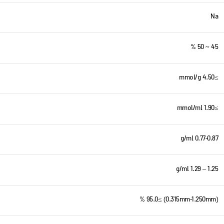
لینکدین
Na
واتساپ
تلگرام
45 ~ 50 %
≥4.50 mmol/g
≥1.90 mmol/ml
0.77-0.87 g/ml
1.25 – 1.29 g/ml
(0.315mm-1.250mm) ≥95.0 %