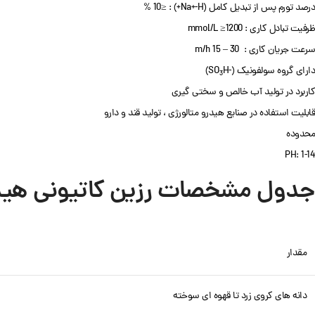
درصد تورم پس از تبدیل کامل (Na+-H+) : ≤10 %
ظرفیت تبادل کاری : mmol/L ≥1200
سرعت جریان کاری : 30 – 15 m/h
دارای گروه سولفونیک (-SO
H)
3
کاربرد در تولید آب خالص و سختی گیری
قابلیت استفاده در صنایع هیدرو متالورژی ، تولید قند و دارو
محدوده
PH: 1-14
جدول مشخصات رزین کاتیونی هیدرولایت
مقدار
Facebook
X
دانه های کروی زرد تا قهوه ای سوخته