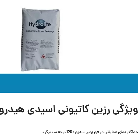
ویژگی رزین کاتیونی اسیدی هیدرولایت te ZGC 107
حداکثر دمای عملیاتی در فرم یونی سدیم : 120 درجه سانتیگراد