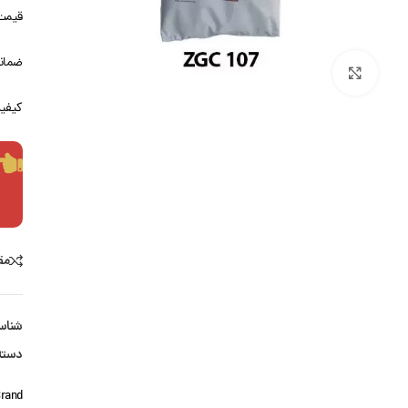
قیمت
ضمانت
بزرگنمایی تصویر
کیفیت
مق
شناس
دسته
rand: