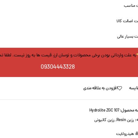
 مناسب
 اصالت کالا
 بسیار عالی
به علت وارداتی بودن برخی محصولات و نوسان ارز، قیمت ها به روز نیست. لطفا ت
09304443328
ایسه
افزودن به علاقه مندی
ه محصول:
Hydrolite ZGC 107
:
رزین Resin
,
رزین کاتیونی
B
هیدرولایت