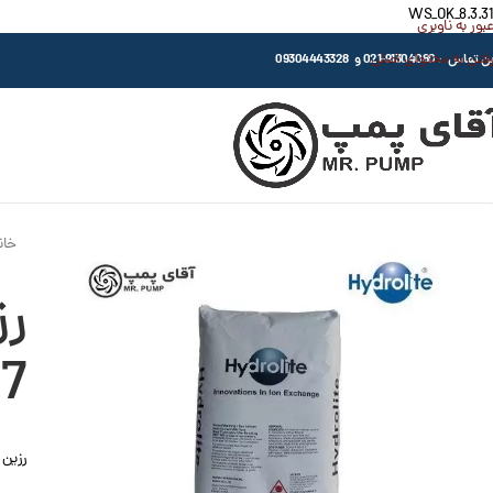
WS_OK_8.3.31
عبور به ناوبری
رفتن به محتوای اصلی
اس : 91304080-021 و 09304443328
خان
رز
07
رزین ک