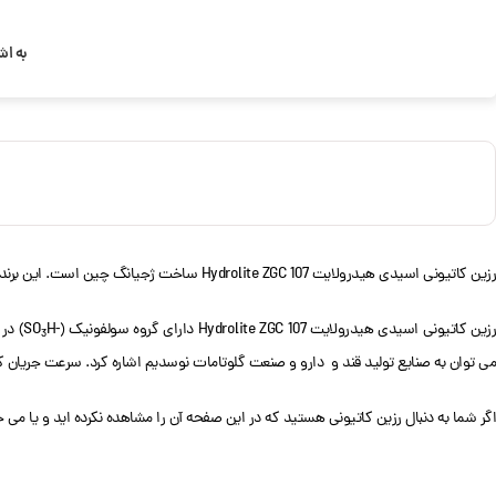
به اش
رزین کاتیونی اسیدی هیدرولایت Hydrolite ZGC 107 ساخت ژجیانگ چین است. این برند از بهترین و با کیفیت ترین رزین های تبادل یونی می باشد که طرفداران زیادی را به خود جلب کرده است. این شرکت در سال 1969 تاسیس شد.
زین کاتیونی اسیدی هیدرولایت Hydrolite ZGC 107 دارای گروه سولفونیک (-SO
3
می توان به صنایع تولید قند و دارو و صنعت گلوتامات نوسدیم اشاره کرد. سرعت جریان کاری این رزین 30 تا
اگر شما به دنبال رزین کاتیونی هستید که در این صفحه آن را مشاهده نکرده اید و یا می 