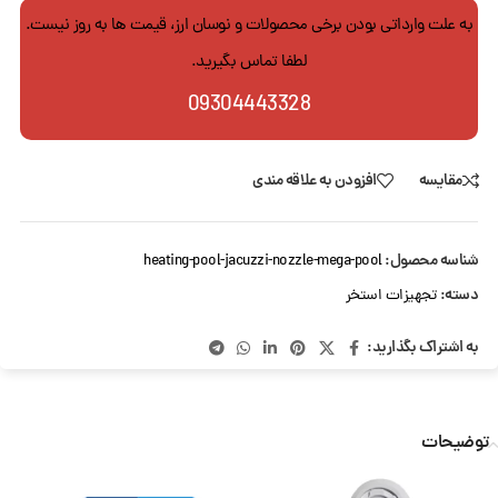
به علت وارداتی بودن برخی محصولات و نوسان ارز، قیمت ها به روز نیست.
لطفا تماس بگیرید.
09304443328
مقایسه
افزودن به علاقه مندی
شناسه محصول:
heating-pool-jacuzzi-nozzle-mega-pool
دسته:
تجهیزات استخر
به اشتراک بگذارید:
توضیحات