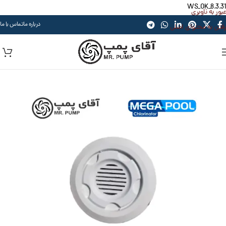
WS_OK_8.3.31
عبور به ناوبری
درباره ما
تماس با ما
رفتن به محتوای اصلی