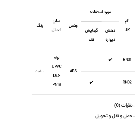
مورد استفاده
نام
سایز
جنس
رنگ
کالا
اتصال
دهش
گرمایش
دیواره
کف
لوله
✔️
RN01
UPVC
ABS
سفید
D63-
✔️
RN02
PN16
نظرات (0)
حمل و نقل و تحویل