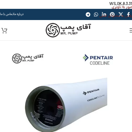
WS_OK_8.3.31
عبور به ناوبری
درباره ما
تماس با ما
رفتن به محتوای اصلی