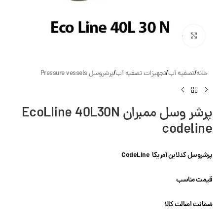
بزرگنمایی تصویر
خانه
/
تصفیه آب
/
تجهیزات تصفیه آب
/
پرشروسل Pressure vessels
پرشر وسل ممبران EcoLIine 40L30N
codeline
پرشروسل کدلاین آمریکا CodeLine
قیمت مناسب
ضمانت اصالت کالا