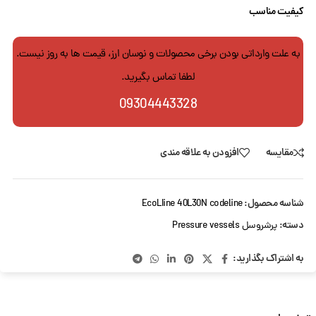
کیفیت مناسب
به علت وارداتی بودن برخی محصولات و نوسان ارز، قیمت ها به روز نیست.
لطفا تماس بگیرید.
09304443328
مقایسه
افزودن به علاقه مندی
شناسه محصول:
EcoLIine 40L30N codeline
دسته:
پرشروسل Pressure vessels
به اشتراک بگذارید: