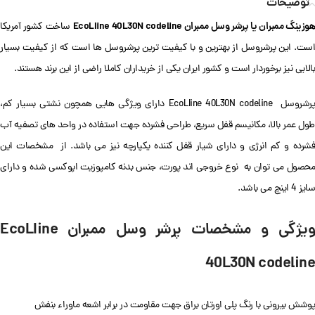
توضیحات
وزینگ ممبران یا پرشر وسل ممبران EcoLIine 40L30N codeline
ساخت کشور آمریکا
است. این پرشروسل از بهترین و با کیفیت ترین پرشروسل ها است که از کیفیت بسیار
بالایی نیز برخوردار است و کشور ایران یکی از خریداران کاملا راضی از این برند هستند.
پرشروسل EcoLIine 40L30N codeline دارای ویژگی هایی همچون نشتی بسیار کم،
طول عمر بالا، مکانیسم قفل سریع، طراحی فشرده جهت استفاده در واحد های تصفیه آب
فشرده و کم انرژی و دارای شیار قفل کننده یکپارچه نیز می باشد. از مشخصات این
محصول می توان به نوع خروجی اند پورت، جنس بدنه کامپوزیت اپوکسی شده و دارای
سایز 4 اینچ می باشد.
ویژگی و مشخصات پرشر وسل ممبران EcoLIine
40L30N codeline
پوشش بیرونی با رنگ پلی اورتان براق جهت مقاومت در برابر اشعه ماوراء بنفش