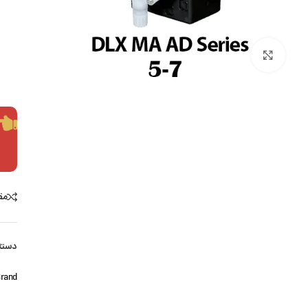
بزرگنمایی تصویر
مق
دسته
rand: