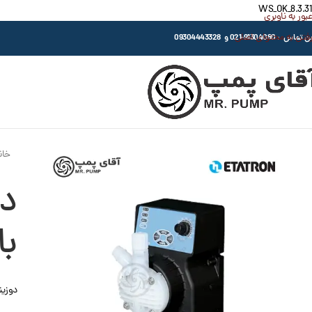
WS_OK_8.3.31
عبور به ناوبری
رفتن به محتوای اصلی
اس : 91304080-021 و 09304443328
خان
بار 
دوزینگ 