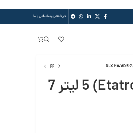
خبرنامه
درباره ما
تماس با ما
دوزینگ پمپ اتاترون (Etatron) 5 لیتر 7