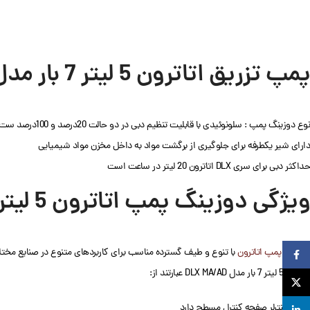
پمپ تزریق اتاترون 5 لیتر 7 بار مدل DLX MA/AD
نوع دوزینگ پمپ : سلونوئیدی با قابلیت تنظیم دبی در دو حالت 20درصد و 100درصد ست.
دارای شیر یکطرفه برای جلوگیری از برگشت مواد به داخل مخزن مواد شیمیایی
حداکثر دبی برای سری DLX اتاترون 20 لیتر در ساعت است
ویژگی دوزینگ پمپ اتاترون 5 لیتر 7 بار مدل DLX MA/AD
دوزینگ پمپ اتاترون
با تنوع و طیف گسترده مناسب برای کاربردهای متنوع در صنایع مخت
Facebook
اتاترون 5 لیتر 7 بار مدل DLX MA/AD عبارتند از:
X
میکرو کنترلر صفحه کنترل مسطح دارد