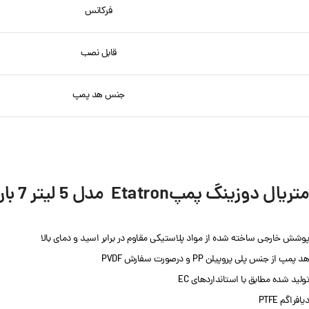
فرکانس
قابل نصب
جنس هد پمپ
متریال دوزینگ پمپEtatron مدل 5 لیتر 7 بار DLX MA/AD
پوشش خارجی ساخته شده از مواد پلاستیکی مقاوم در برابر اسید و دمای بالا
هد پمپ از جنس پلی پروپيلن PP و درصورت سفارش PVDF
تولید شده مطابق با استانداردهای EC
دیافراگم PTFE