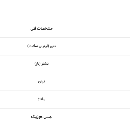
مشخصات فنی
دبی (لیتر بر ساعت)
فشار (بار)
توان
ولتاژ
جنس هوزینگ