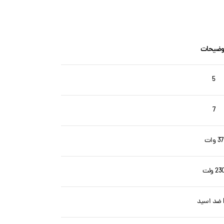
وضیحات
5
7
37 وات
23 ولت
د