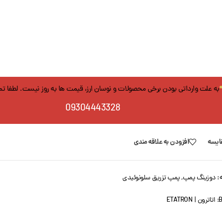
به علت وارداتی بودن برخی محصولات و نوسان ارز، قیمت ها به روز نیست. لطفا ت
09304443328
ایسه
افزودن به علاقه مندی
:
دوزینگ پمپ
,
پمپ تزریق سلونوئیدی
B
اتاترون | ETATRON