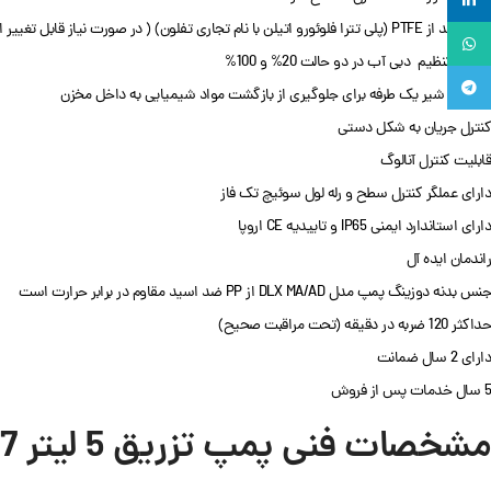
لینکدین
جنس هد از PTFE (پلی تترا فلوئورو اتیلن با نام تجاری تفلون) ( در صورت نیاز قابل تغییر است)
واتساپ
قابلیت تنظیم دبی آب در دو حالت 20% و 100%
تلگرام
مجهز به شیر یک طرفه برای جلوگیری از بازگشت مواد شیمیایی به داخل مخزن
کنترل جریان به شکل دستی
قابلیت کنترل آنالوگ
دارای عملگر کنترل سطح و رله لول سوئیچ تک فاز
دارای استاندارد ایمنی IP65 و تاییدیه CE اروپا
راندمان ایده آل
جنس بدنه دوزینگ پمپ مدل DLX MA/AD از PP ضد اسید مقاوم در برابر حرارت است
حداکثر 120 ضربه در دقیقه (تحت مراقبت صحیح)
دارای 2 سال ضمانت
5 سال خدمات پس از فروش
مشخصات فنی پمپ تزریق 5 لیتر 7 بار اتاترون