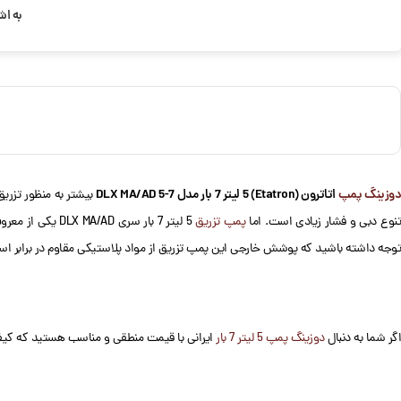
به اش
وزینگ پمپ
اتاترون (Etatron) 5 لیتر 7 بار مدل DLX MA/AD 5-7
نوع دبی و فشار زیادی است. اما
پمپ تزریق
5 لیتر 7 بار سری DLX MA/AD یکی از معروف ترین ها و پرکاربردترین های این سری از دوزینگ پمپ های اتاترون است و بیشتر برای
توجه داشته باشید که پوشش خارجی این پمپ تزریق از مواد پلاستیکی مقاوم در برابر اس
اگر شما به دنبال
دوزینگ پمپ 5 لیتر 7 بار
ایرانی با قیمت منطقی و مناسب هستید که کیفیت