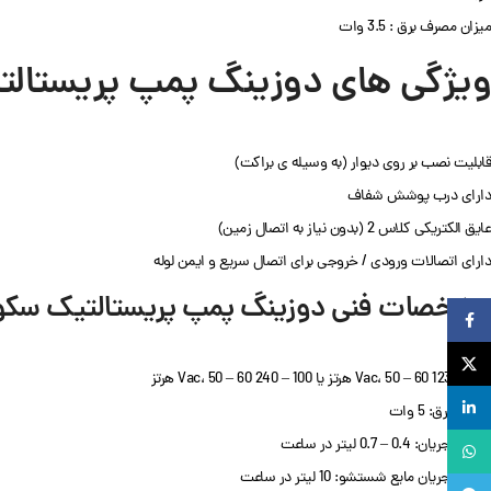
میزان مصرف برق : 3.5 وات
ویژگی های دوزینگ پمپ پریستال
قابلیت نصب بر روی دیوار (به وسیله ی براکت)
دارای درب پوشش شفاف
عایق الکتریکی کلاس 2 (بدون نیاز به اتصال زمین)
دارای اتصالات ورودی / خروجی برای اتصال سریع و ایمن لوله
مشخصات فنی دوزینگ پمپ پریستالتیک سکو س
Facebook
X
توان: 1230 Vac، 50 – 60 هرتز یا 100 – 240 Vac، 50 – 60 هرتز
لینکدین
مصرف برق: 5 وات
سرعت جریان: 0.4 – 0.7 لیتر در ساعت
واتساپ
سرعت جریان مایع شستشو: 10 لیتر در ساعت