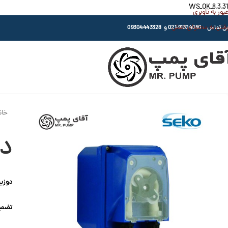
WS_OK_8.3.31
عبور به ناوبری
رفتن به محتوای اصلی
اس : 91304080-021 و 09304443328
خان
دو
دوزین
تضمی