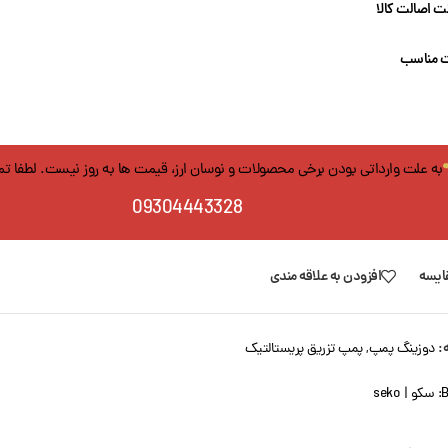
 اصالت کالا
 مناسب
به علت وارداتی بودن برخی محصولات و نوسان ارز، قیمت ها به روز نیست. لطفا ت
09304443328
ایسه
افزودن به علاقه مندی
:
دوزینگ پمپ
,
پمپ تزریق پریستالتیک
B
سکو | seko