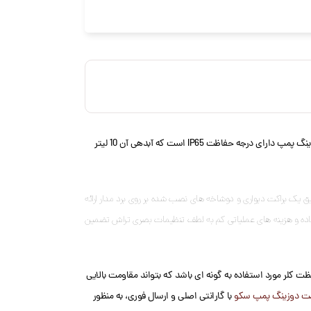
پریستالتیک سکو سری PM ساخت کشور ایتالیا است. بدنه این دوزینگ پمپ از جنس پلی پروپیلن می باشد که در برابر مواد شیمیایی تهاجمی مقاومت دارد. این دوزینگ پمپ دارای درجه حفاظت IP65 است که آبدهی آن 10 لیتر
 از طریق یک براکت دیواری و دوشاخه های نصب شده بر روی برد مدار ارائه
ویت شده با فایبرگلاس پلی پروپیلن برای مطابقت با طبقه بندی IP65 تضمین شده است. سهولت استفاده و هزینه های عملیاتی کم به لطف تنظیمات بصری تراش تضمین
ت کلر مورد استفاده به گونه ای باشد که بتواند مقاومت بالایی
ت دوزینگ پمپ سکو
با گارانتی اصلی و ارسال فوری، به منظور