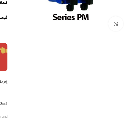
ضمانت
قیمت
بزرگنمایی تصویر
مق
دسته
rand: