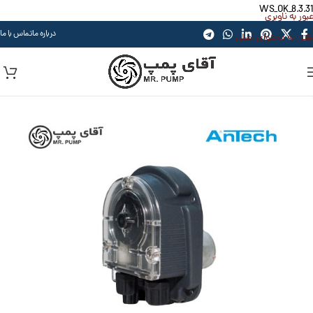
WS_OK_8.3.31
عبور به ناوبری
درباره ما
تماس با ما
رفتن به محتوای اصلی