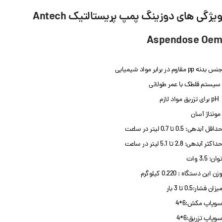
ویژگی های دوزینگ پمپ پریستالتیک Antech
Aspendose Oem
جنس بدنه pp مقاوم در برابر مواد شیمیایی
سیستم قلطک با عمر طولانی
pH برای تزریق مواد لازم
مونتاژ آسان
حداقل آبدهی: 0.5 تا 0.7 لیتر در ساعت
حداکثر آبدهی: 2.8 تا 5.1 لیتر در ساعت
توان: 3.5 وات
وزن این دستگاه : 0.220 کیلوگرم
میزان فشار:0.5 تا 3 بار
سوپاپ مکش:6*4
سوپاپ تزریق:6*4