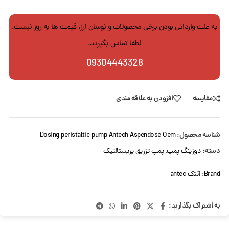
به علت وارداتی بودن برخی محصولات و نوسان ارز، قیمت ها به روز نیست.
لطفا تماس بگیرید.
09304443328
مقایسه
افزودن به علاقه مندی
شناسه محصول:
Dosing peristaltic pump Antech Aspendose Oem
دسته:
دوزینگ پمپ
,
پمپ تزریق پریستالتیک
Brand:
آنتک antec
به اشتراک بگذارید: