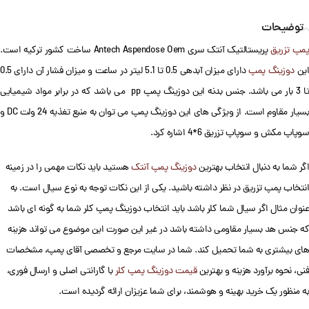
توضیحات
پمپ تزریق
پریستالتیک آنتک سری Antech Aspendose Oem ساخت کشور ترکیه است.
ین
دوزینگ پمپ
دارای میزان آبدهی 0.5 تا 5.1 لیتر در ساعت و میزان فشار آن دارای 0.5
تا 3 بار می باشد. جنس بدنه این دوزینگ پمپ pp می باشد که در برابر مواد شیمیایی
بسیار مقاوم است. از ویژگی های این دوزینگ پمپ می توان به منبع تغذیه 24 ولت DC و
سوپاپ مکش و سوپاپ تزریق 6*4 اشاره کرد.
اگر شما به دنبال انتخاب بهترین
دوزینگ پمپ آنتک
هستید باید نکات مهمی را در زمینه
انتخاب پمپ تزریق در نظر داشته باشید. یکی از این نکات توجه به نوع سیال است. به
عنوان مثال اگر سیال شما کلر باشد باید انتخاب دوزینگ پمپ کلر شما به گونه ای باشد
که جنس هد بسیار مقاومی داشته باشد در غیر این صورت این موضوع می تواند هزینه
های بیشتری به شما تحمیل کند. شما در سایت مرجع و تخصصی آقای پمپ، مشخصات
فنی، نحوه برآورد هزینه و بهترین
قیمت دوزینگ پمپ کلر
با گارانتی اصلی و ارسال فوری،
به منظور یک خرید بهینه و هوشمند، برای شما عزیزان ارائه گردیده است.