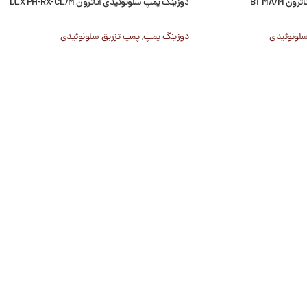
BT MA/M
دوزینگ پمپ سلونوئیدی اتاترون DLX PH-RX-CL/M
سلونوئیدی
دوزینگ پمپ
,
پمپ تزریق سلونوئیدی