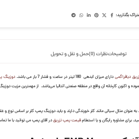
تراک بگذارید:
توضیحات
نظرات (0)
حمل و نقل و تحویل
ریق دیافراگمی
دارای میزان آبدهی 180 لیتر در ساعت و فشار 7 بار می باشد.
دوزینگ پ
 کمپانی آنتک ANTECH از سال 1994 فعالیت خود را آغاز نموده و اکنون کارخانه آن واقع در منطقه صنعتی آنتالیا می‌باشد. ا
 عنوان مثال سیالی مانند کلر خورندگی دارند و باید دوزینگ پمپ کلر بر اساس نوع و غلظ
ید. برای مشاوره رایگان و یا استعلام
قیمت پمپ تزریق
در آقای پمپ می توانید با ما تماس