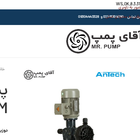
WS_OK_8.3.31
عبور به ناوبری
رفتن به محتوای اصلی
اس : 91304080-021 و 09304443328
خان
پم
M
دوزین