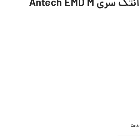
Antech EMD M
Co