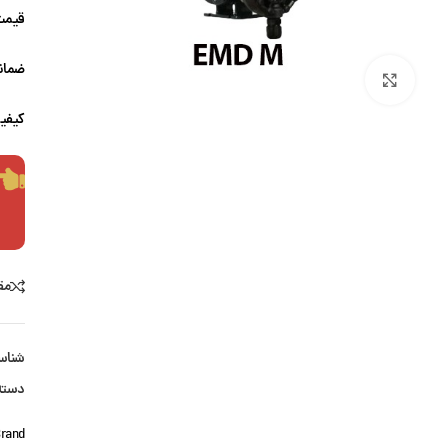
قیمت
ضمانت
بزرگنمایی تصویر
کیفی
مق
شناس
دسته
rand: