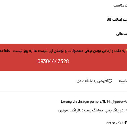
 مناسب
 اصالت کالا
ت عالی
به علت وارداتی بودن برخی محصولات و نوسان ارز، قیمت ها به روز نیست. لطفا ت
09304443328
ایسه
افزودن به علاقه مندی
ه محصول:
Dosing diaphragm pump EMD M
:
دوزینگ پمپ
,
دوزینگ پمپ دیافراگمی موتوری
B
آنتک antec