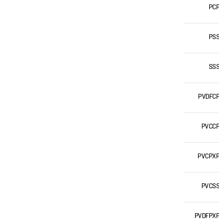
PC
PS
SS
PVDFC
PVCC
PVCPX
PVCS
PVDFPX