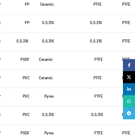
P
PP
Ceramic
PTFE
PTFE
S
PP
S.S.316
S.S.316
PTFE
S
S.S.316
S.S.316
S.S.316
PTFE
P
PVDF
Ceramic
PTFE
PTFE
Facebook
X
P
PVC
Ceramic
PTFE
PTFE
لینکدین
P
PVC
Pyrex
PTFE
PTFE
واتساپ
تلگرام
S
PVC
S.S.316
S.S.316
PTFE
P
PVDF
Pyrex
PTFE
PTFE