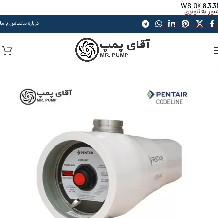
WS_OK_8.3.31
عبور به ناوبری
درباره ما
تماس با ما
رفتن به محتوای اصلی