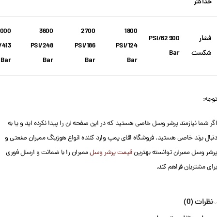
حداکثر
6000
3600
2700
1800
فشار
900 PSI/62
/413
PSI/248
PSI/186
PSI/124
شکست
Bar
Bar
Bar
Bar
Bar
توجه:
اگر شما نیازمند پرشر وسل خاصی هستید که در این صفحه ان را پیدا نکرده اید و یا به
دنبال برند خاصی هستید. فروشگاه اقای پمپ وارد کننده انواع هوزینگ ممبران صنعتی و
پرشر وسل ممبران توانسته بهترین
قیمت پرشر وسل
ممبران را با ضمانت و ارسال فوری
برای مشتریان فراهم کند.
نظرات (0)