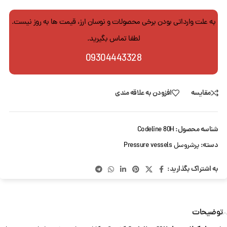
به علت وارداتی بودن برخی محصولات و نوسان ارز، قیمت ها به روز نیست.
لطفا تماس بگیرید.
09304443328
مقایسه
افزودن به علاقه مندی
شناسه محصول:
Codeline 80H
دسته:
پرشروسل Pressure vessels
به اشتراک بگذارید:
توضیحات