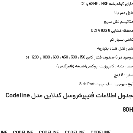
دارای گواهینامه ASME ، NSF و CE
طول عمر بالا
مکانیسم قفل سریع
محفظه غشایی OCTA 80S 8
نشتی بسیار کم
شیار قفل کننده یکپارچه
موجود در 6 محدوده فشار کاری 150 ، 300 ، 450 ، 600 ، 1000 و 1200 psi
جنس بدنه : کامپوزیت اپوکسی/شیشه (فایبرگلاس)
سایز : 8 اینچ
نوع خروجی : ساید پورت Side Port
جدول اطلاعات فنیپرشروسل کدلاین مدل Codeline
80H