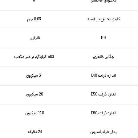
محتوای خاکستر
8
کلرید محلول در اسید
0.03 جرم
PH
قلیایی
چگالی ظاهری
500 کیلوگرم بر متر مکعب
اندازه ذرات D10
3 میکرون
اندازه ذرات D50
20 میکرون
اندازه ذرات D90
140 میکرون
زمان فیلتراسیون
23 دقیقه