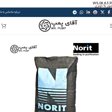
WS_OK_8.3.31
عبور به ناوبری
درباره ما
تماس با ما
رفتن به محتوای اصلی