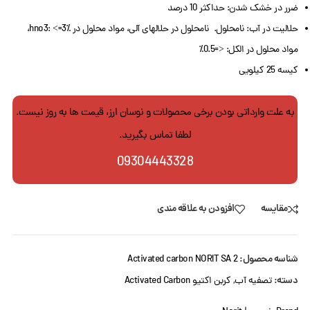
ضرر در خشک شدن: حداکثر 10 درصد
حلالیت در آب: نامحلول. نامحلول در حلالهای آلی، مواد محلول در hno3: <=3٪،
مواد محلول در الکل: <=0.5٪
کیسه 25 کیلویی
به علت وارداتی بودن برخی محصولات و نوسان ارز، قیمت ها به روز نیست.
لطفا تماس بگیرید.
09304443328
مقایسه
افزودن به علاقه مندی
شناسه محصول:
Activated carbon NORIT SA 2
دسته:
تصفیه آب
,
کربن اکتیو Activated Carbon