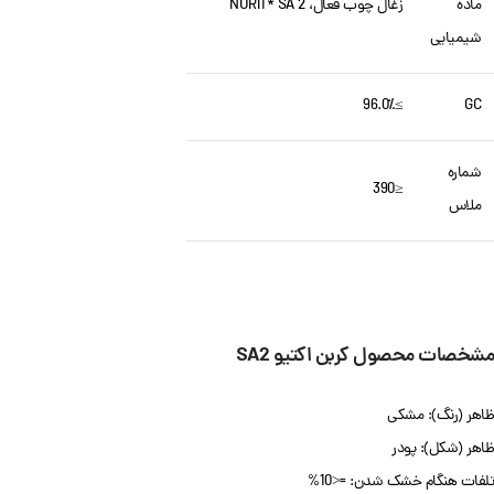
ماده
زغال چوب فعال، NORIT* SA 2
شیمیایی
≥96.0٪
GC
شماره
≤390
ملاس
مشخصات محصول کربن اکتیو SA2
ظاهر (رنگ): مشکی
ظاهر (شکل): پودر
تلفات هنگام خشک شدن: =<10%