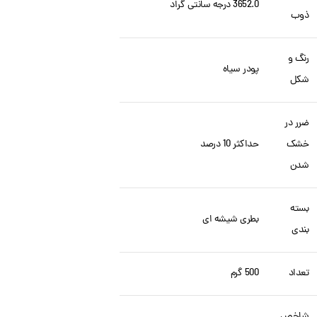
3652.0 درجه سانتی گراد
ذوب
رنگ و
پودر سیاه
شکل
ضرر در
خشک
حداکثر 10 درصد
شدن
بسته
بطری شیشه ای
بندی
تعداد
500 گرم
شاخص