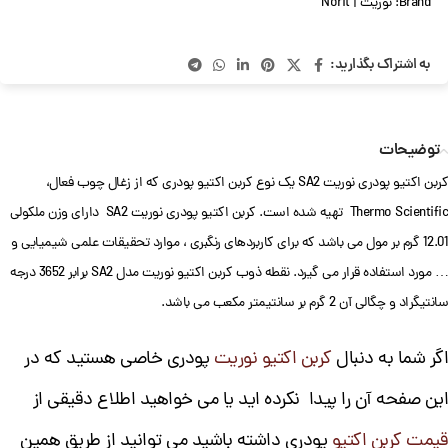
Brand:
نوریت | Norit
به اشتراک بگذارید:
توضیحات
کربن اکتیو پودری نوریت SA2 یک نوع کربن اکتیو پودری که از زغال چوب فعال،
Thermo Scientific تهیه شده است. کربن اکتیو پودری نوریت SA2 دارای وزن ملکولی
12.01 گرم بر مول می باشد که برای کاربردهای رنگبری ، موارد تحقیقات علمی شیمیایی و
… مورد استفاده قرار می گیرد. نقطه ذوب کربن اکتیو نوریت مدل SA2 برابر 3652 درجه
سانتیگراد و چگالی آن 2 گرم بر سانتیمتر مکعب می باشد.
اگر شما به دنبال
کربن اکتیو نوریت
پودری خاصی هستید که در
این صفحه آن را پیدا نکرده اید یا می خواهید اطلاع دقیقی از
قیمت کربن اکتیو
پودری داشته باشید می توانید از طریق همین