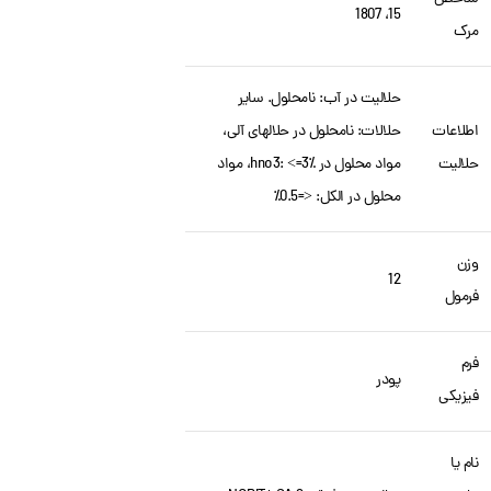
15، 1807
مرک
حلالیت در آب: نامحلول. سایر
اطلاعات
حلالات: نامحلول در حلالهای آلی،
حلالیت
مواد محلول در hno3: <=3٪، مواد
محلول در الکل: <=0.5٪
وزن
12
فرمول
فرم
پودر
فیزیکی
نام یا