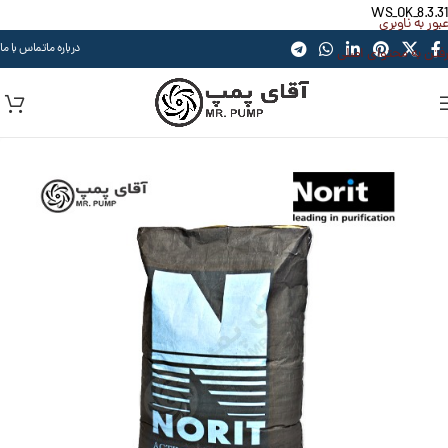
WS_OK_8.3.31
عبور به ناوبری
درباره ما
تماس با ما
رفتن به محتوای اصلی