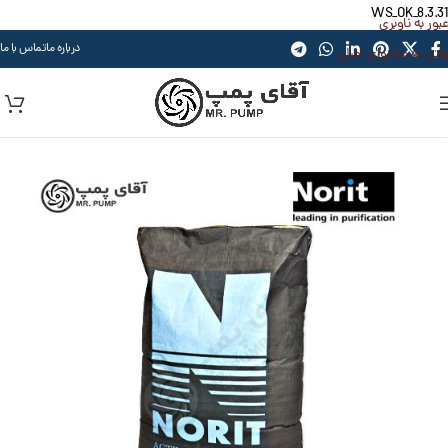
WS_OK_8.3.31
عبور به ناوبری
درباره ما
تماس با ما
رفتن به محتوای اصلی