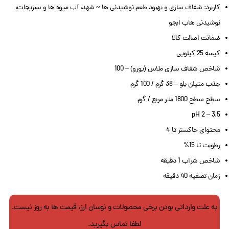
کاربرد: شفاف سازی و بهبود طعم نوشیدنی ها ~ شهد، آب میوه ها و سبزیجات،
نوشیدنی هاب ابجو
ضمانت اصالت کالا
کیسه 25 کیلویی
شاخص شفاف سازی ملاس (یورو) – 100
جذب متیلن بلو – 38 گرم / 100 گرم
سطح سطح 1800 متر مربع / گرم
pH 2 – 3.5
محتوای خاکستر تا 4
رطوبت تا 15%
شاخص شراب 1 دقیقه
زمان تصفیه 40 دقیقه
به علت وارداتی بودن برخی محصولات و نوسان ارز، قیمت ها به روز نیست.
لطفا تماس بگیرید.