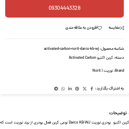
09304443328
مقایسه
افزودن به علاقه مندی
شناسه محصول:
activated-carbon-norit-darco-kb-wj
دسته:
کربن اکتیو Activated Carbon
Brand:
نوریت | Norit
به اشتراک بگذارید:
توضیحات
کربن اکتیو پودری نوریت Darco KB-WJ نوعی کربن فعال پودری از برند نوریت است که