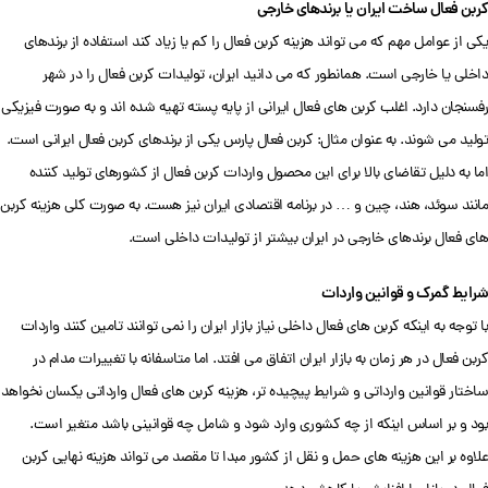
کربن فعال ساخت ایران یا برندهای خارجی
یکی از عوامل مهم که می تواند هزینه کربن فعال را کم یا زیاد کند استفاده از برندهای
داخلی یا خارجی است. همانطور که می دانید ایران، تولیدات کربن فعال را در شهر
رفسنجان دارد. اغلب کربن های فعال ایرانی از پایه پسته تهیه شده اند و به صورت فیزیکی
تولید می شوند. به عنوان مثال: کربن فعال پارس یکی از برندهای کربن فعال ایرانی است.
اما به دلیل تقاضای بالا برای این محصول واردات کربن فعال از کشورهای تولید کننده
مانند سوئد، هند، چین و … در برنامه اقتصادی ایران نیز هست. به صورت کلی هزینه کربن
های فعال برندهای خارجی در ایران بیشتر از تولیدات داخلی است.
شرایط گمرک و قوانین واردات
با توجه به اینکه کربن های فعال داخلی نیاز بازار ایران را نمی توانند تامین کنند واردات
کربن فعال در هر زمان به بازار ایران اتفاق می افتد. اما متاسفانه با تغییرات مدام در
ساختار قوانین وارداتی و شرایط پیچیده تر، هزینه کربن های فعال وارداتی یکسان نخواهد
بود و بر اساس اینکه از چه کشوری وارد شود و شامل چه قوانینی باشد متغیر است.
علاوه بر این هزینه های حمل و نقل از کشور مبدا تا مقصد می تواند هزینه نهایی کربن