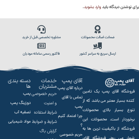
برای نوشتن دیدگاه باید
وارد بشوید
.
ضمانت اصالت محصولات
مشاوره تخصصی قبل از خرید
ارسال سریع به سراسر کشور
فاکتور رسمی سامانه مودیان
آقای پمپ
خدمات
دسته بندی
مشتریان
ها
درباره آقای پمپ
فروشگاه آقای پمپ یک تامین
حریم خصوصی
پمپ
تماس با آقای
کننده بسیار معتبر می باشد که از
و امنیت
دوزینگ پمپ
پمپ
تنوع بسیار بالای محصولات
شرایط استفاده
تصفیه آب
چرا اعتماد کنیم
برخوردار است. محصولات این
شرایط و ضوابط
مواد شیمیایی
؟
فروشگاه از باکیفیت ترین ها به
گزارش باگ
حریم خصوصی
شمار می رود. فروشگاه آقای