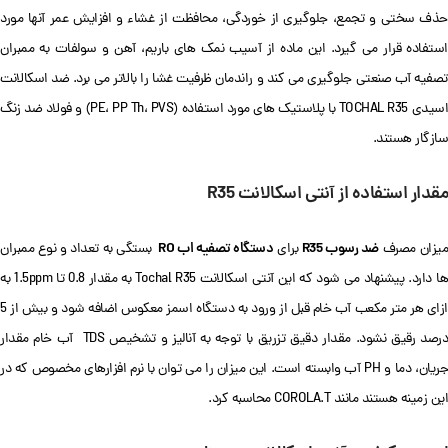
حذف سختی و تجمع، جلوگیری از خوردگی، محافظت از غشاء و افزایش عمر آنها مورد
استفاده قرار می گیرد. این ماده از آسیب نمک های باریم، آهن و سولفات به ممبران
تصفیه آب صنعتی جلوگیری می کند و راندمان ظرفیت غشا را بالاتر می برد. ضد اسکالانت
اسیدی TOCHAL R35 با پلاستیک های مورد استفاده (PE، PP Th، PVS) و فولاد ضد زنگ
سازگار هستند.
مقدار استفاده از آنتی اسکالانت R35
ضد رسوب R35
دستگاه تصفیه اب RO
میزان مصرف
برای
بستگی به تعداد و نوع ممبران
ها دارد. پیشنهاد می شود که این آنتی اسکالانت Tochal R35 به مقدار 0.8 تا 1.5ppm به
ازای هر متر مکعب آب خام قبل از ورود به دستگاه اسمز معکوس اضافه شود و بیش از 5
درصد رقیق نشود. مقدار دقیق تزریق با توجه به آنالیز و تشخیص TDS آب خام مقدار
جریان، دما و PH آب وابسته است. این میزان را می توان با نرم افزارهای مخصوص که در
این زمینه هستند مانند COROLA.T محاسبه کرد.