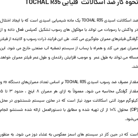
نحوه کار ضد اسکالانت قلیایی TOCHAL R35
ضد اسکالانت اسیدی TOCHAL R35 یک ماده شیمیایی اسیدی است که با ایجاد اختلال
در واکنش با رسوبات می تواند با مولکول های رسوب تشکیل کمپلس فعال داده و از
گرفتگی فیلترهای ممبران جلوگیری می کنند. طی این فرآیند ذرات رسوب و آلاینده از فیلتر
ممبران عبور می کند و همراه با پساب از سیستم تصفیه آب صنعتی خارج می شود. این
مساله می تواند به طول عمر و موجب افزایش راندمان و طول عمر فیلتر ممبران خواهد
شد.
مقدار مصرف ضد رسوب اسیدی TOCHAL R35 بر اساس تعداد ممبران‌های دستگاه ro و
مقدار گرفتگی محاسبه می شود. معمولاً به ازای هر ممبران ۸ اینچ ، حدود ۳ تا ۵
کیلوگرم مورد آنتی اسکالانت مورد نیاز است که در مخزن سیستم شستشوی در محل
(CIP) محلول %۱۰ از آن تهیه شده و مطابق با دستورالعمل ارائه شده شستشو انجام
می‌شود.
است که در حین کار در سیستم های اسمز معکوس به غشاء دوز می شود. به منظور