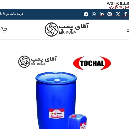
WS_OK_8.3.31
عبور به ناوبری
درباره ما
تماس با ما
رفتن به محتوای اصلی