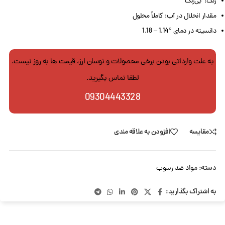
رنگ: بی‌رنگ
مقدار انحلال در آب: کاملاً محلول
دانسیته در دمای °1.14 – 1.18
به علت وارداتی بودن برخی محصولات و نوسان ارز، قیمت ها به روز نیست.
لطفا تماس بگیرید.
09304443328
مقایسه
افزودن به علاقه مندی
دسته:
مواد ضد رسوب
به اشتراک بگذارید: