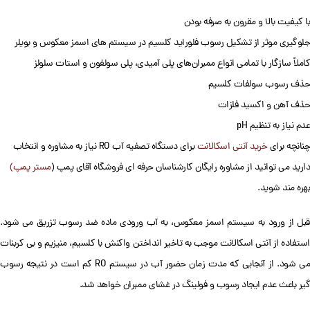
با کیفیت بالا و مقرون به صرفه بودن
جلوگیری موثر از تشکیل رسوب فلوراید کلسیم در سیستم های اسمز معکوس و بویلر
کاملاً سازگار با تمامی انواع ممبران‌های پلی آمیدی، ‌پلی سولفون و استات سلولز
حذف رسوب سولفات کلسیم
حذف آهن و اکسید فلزات
عدم نیاز به تنظیم pH
چنانچه برای
خرید آنتی اسکالانت
برای دستگاه تصفیه آب RO نیاز به مشاوره و انتخاب
دارید می توانید از مشاوره رایگان کارشناسان حرفه ای فروشگاه آقای پمپ (
مستر پمپ)
بهره مند شوید.
قبل از ورود به سیستم اسمز معکوس، به آب ورودی ماده ضد رسوب تزریق می شود.
استفاده از آنتی اسکالانت موجب به تاخیر انداختن واکنش با کلسیم، منیزیم و بی کربنات
می شود. از آنجایی که مدت زمان حضور آب در سیستم RO کم است در نتیجه رسوب
گیر باعث عدم ایجاد رسوب و فولینگ در غشای ممبران خواهد شد.