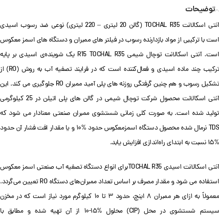
توضیحات
آنتی اسکالانت TOCHAL R35 (گالن 20 لیتری – 220 لیتری) نوعی ضد رسوب اسیدی
است با ترکیبی از مواد بازدارنده رسوب در فیلتر های ممبران و دستگاه های اسمز معکوس
است. آنتی اسکالانت توچال شیمی R15 TOCHAL R35 یک شوینده‌ی اسیدی بر پایه
ترکیب چند ماده اسیدی و فعال‌کننده است که در فرایند تصفیه آب به روش (RO) از
تشکیل رسوب و هم چنین گرفتگی روزنه های پلی آمید ممبران RO جلوگیری می کند. این
آنتی اسکالانت محصول شرکت توچال شیمی در گالن های پلی اتیلن در 25 کیلوگرمی
تولید شده است. به صورت کلی زمانی شستشوی ممبران صنعتی معنادار می شود که
TDS نرمال شده محصول دستگاه اسمزمعکوس حدود %۱۰ و یا مقدار افت فشار آن حدود
%۱۵ نسبت به ابتدای راه‌اندازی افزایش یابد.
آنتی اسکالانت اسیدی TOCHAL R35برای انواع دستگاه تصفیه آب صنعتی اسمز معکوس
استفاده می شود و مقدار مصرف بر اساس تعداد ممبران‌های دستگاه RO تعیین می‌گردد.
معمولاً به ازای هر ممبران ۸ اینچ، حدود ۳ تا ۱۰ کیلوگرم مورد نیاز است که در مخزن
سیستم شستشوی در محل (CIP) محلول %۱۵-۱۰ از آن تهیه شده و مطابق با