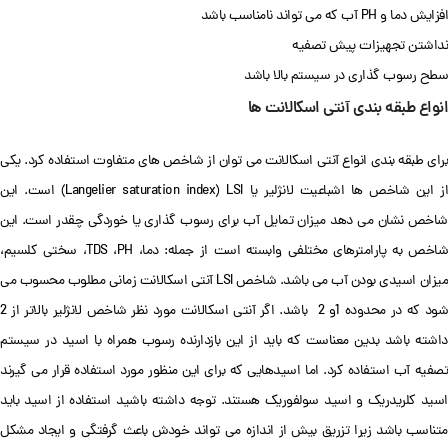
افزایش دما و PH آب که می تواند نامناسب باشد
نداشتن تجهیزات پیش تصفیه
سطح رسوب گذاری در سیستم بالا باشد
انواع طبقه بندی آنتی اسکالانت ها
برای طبقه بندی انواع آنتی اسکالانت می توان از شاخص های متفاوت استفاده کرد. یکی
از این شاخص ها اشباعیت لانژلیر یا Langelier saturation index) LSI) است. این
شاخص نشان می دهد میزان تمایل آب برای رسوب گذاری یا خوردگی چقدر است. این
شاخص به پارامترهای مختلفی وابسته است از جمله: دما، TDS ،PH، سختی کلسیم،
میزان اسیدی بودن آب می باشد. شاخص LSI آنتی اسکالانت زمانی مطلوب محسوب می
شود که در محدوده 1و 2 باشد. اگر آنتی اسکالانت مورد نظر شاخص لانژلیر بالاتر از 2
داشته باشد بدین معناست که باید از این بازدارنده رسوب همراه با اسید در سیستم
تصفیه آب استفاده کرد. اما اسیدهایی که برای این منظور مورد استفاده قرار می گیرند
اسید کلریدریک و اسید سولفوریک هستند. توجه داشته باشید استفاده از اسید باید
متناسب باشد زیرا تزریق بیش از اندازه می تواند خودش باعث گرفتگی و ایجاد مشکل