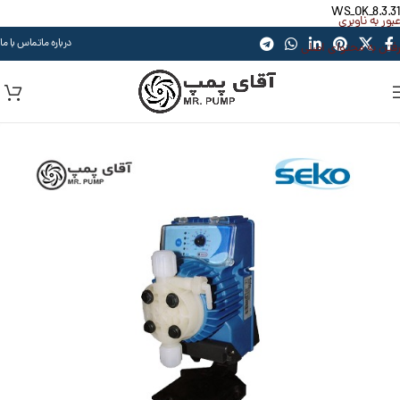
WS_OK_8.3.31
عبور به ناوبری
درباره ما
تماس با ما
رفتن به محتوای اصلی