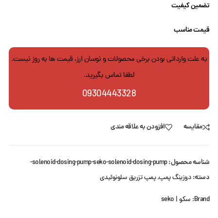
تضمین کیفیت
قیمت مناسب
به علت وارداتی بودن برخی محصولات و نوسان ارز، قیمت ها به روز نیست.
لطفا تماس بگیرید.
09304443328
مقایسه
افزودن به علاقه مندی
شناسه محصول:
solenoid-dosing-pump-seko-solenoid-dosing-pump-
دسته:
دوزینگ پمپ
,
پمپ تزریق سلونوئیدی
Brand:
سکو | seko