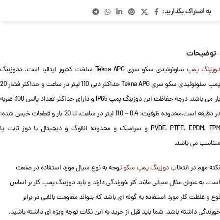
به اشتراک بگذارید:
توضیحات
وزینگ پمپ
سلونوئیدی سکو سری Tekna APG ساخت کشور ایتالیا است. ددوزینگ
پمپ سلونوئیدی سکو سری Tekna APG حداکثر دبی 110 لیتر در ساعت و حداکثر فشار 20
بار می باشد. درجه حفاظت این دوزینگ پمپ IP65 و دارای حداکثر تعداد پالس 300 ضربه
در دقیقه است.محدوده ظرفیت: 0.4 – 110 لیتر در ساعت، تا 20 بار و قطعات خیس شده:
PVDF، PTFE، EPDM، FPM و سرامیک و محدوده آنالوگ و دیجیتال با دوز ثابت یا
متناسب می باشد.
نکته مهم در انتخاب
دوزینگ پمپ سکو
توجه به نوع سیال مورد استفاده در صنعت
است. به عنوان مثال سیالی مانند کلر خورندگی دارند و باید دوزینگ پمپ کلر بر اساس
نوع و غلظت کلر مورد استفاده به گونه ای باشد که بتواند مقاومت بالایی در برابر
خورندگی داشته باشد. شما باید قبل از خرید به این نکات توجه ویژه ای داشته باشید.