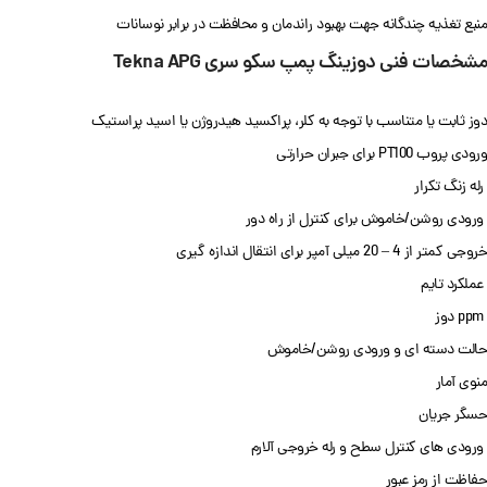
منبع تغذیه چندگانه جهت بهبود راندمان و محافظت در برابر نوسانات
مشخصات فنی دوزینگ پمپ سکو سری Tekna APG
دوز ثابت یا متناسب با توجه به کلر، پراکسید هیدروژن یا اسید پراستیک
ورودی پروب PT100 برای جبران حرارتی
رله زنگ تکرار
ورودی روشن/خاموش برای کنترل از راه دور
خروجی کمتر از 4 – 20 میلی آمپر برای انتقال اندازه گیری
عملکرد تایم
ppm دوز
حالت دسته ای و ورودی روشن/خاموش
منوی آمار
حسگر جریان
ورودی های کنترل سطح و رله خروجی آلارم
حفاظت از رمز عبور