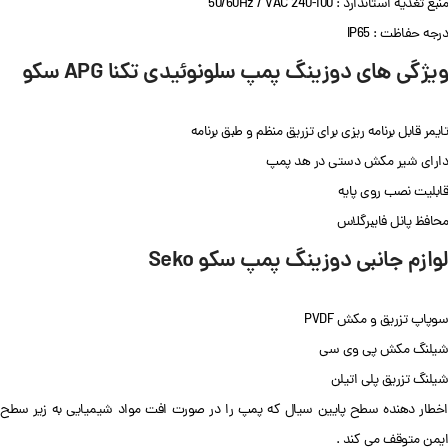
منبع تغذیه استاندارد : 100-240 50/60Hz / VAC
درجه حفاظت : IP65
ویژگی های دوزینگ پمپ سلونوئیدی تکنا APG سکو
تایمر قابل برنامه ریزی برای تزریق منظم و طبق برنامه
دارای شیر مکش دستی در هد پمپ
قابلیت نصب روی پایه
محافظ پانل فایبرگلاس
لوازم جانبی دوزینگ پمپ سکو Seko
سوپاپ تزریق و مکش PVDF
شیلنگ مکش پی وی سی
شیلنگ تزریق پلی اتیلن
اخطار دهنده سطح پایین سیال که پمپ را در صورت افت مواد شیمیایی به زیر سطح
ایمن متوقف می کند .