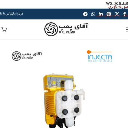
WS_OK_8.3.31
عبور به ناوبری
درباره ما
تماس با ما
رفتن به محتوای اصلی