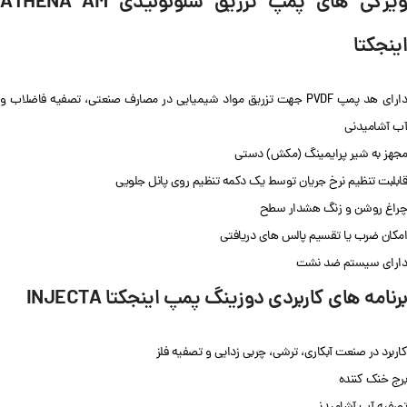
ویژگی های پمپ تزریق سلونوئیدی ATHENA AM
اینجکتا
دارای هد پمپ PVDF جهت تزریق مواد شیمیایی در مصارف صنعتی، تصفیه فاضلاب و
آب آشامیدنی
مجهز به شیر پرایمینگ (مکش) دستی
قابلبت تنظیم نرخ جریان توسط یک دکمه تنظیم روی پانل جلویی
چراغ روشن و زنگ هشدار سطح
امکان ضرب یا تقسیم پالس های دریافتی
دارای سیستم ضد نشت
برنامه های کاربردی دوزینگ پمپ اینجکتا INJECTA
کاربرد در صنعت آبکاری، ترشی، چربی زدایی و تصفیه فلز
برج خنک کننده