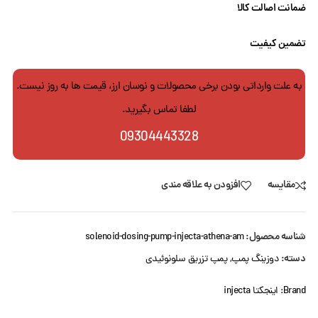
ضمانت اصالت کالا
تضمین کیفیت
به علت وارداتی بودن برخی محصولات و نوسان ارز، قیمت ها به روز نیست.
لطفا تماس بگیرید.
09304443328
مقایسه
افزودن به علاقه مندی
شناسه محصول:
solenoid-dosing-pump-injecta-athena-am
دسته:
دوزینگ پمپ
,
پمپ تزریق سلونوئیدی
Brand:
اینجکتا injecta