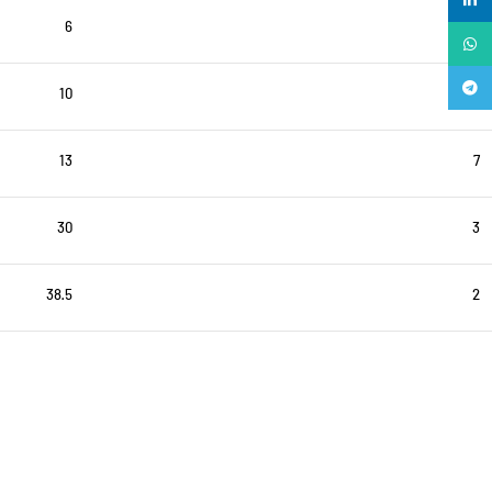
لینکدین
6
15
واتساپ
تلگرام
10
10
13
7
30
3
38.5
2