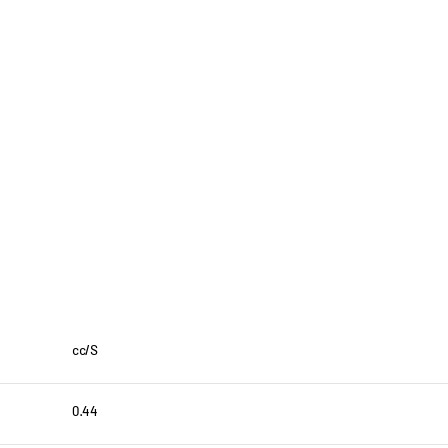
cc/S
0.44