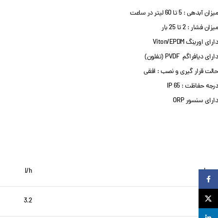
میزان آبدهی : 5 تا 60 لیتر در ساعت
میزان فشار : 2 تا 25 بار
دارای اورینگ Viton/EPDM
دارای دیافراگم PVDF (تفلون)
حالت قرار گیری و نصب : افقی
درجه حفاظت : IP 65
دارای سنسور ORP
l/h
bar
Facebook
X
3.2
25