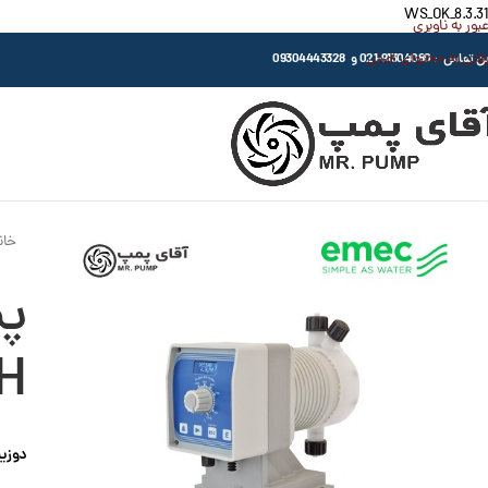
WS_OK_8.3.31
عبور به ناوبری
رفتن به محتوای اصلی
اس : 91304080-021 و 09304443328
خان
H
دوزین