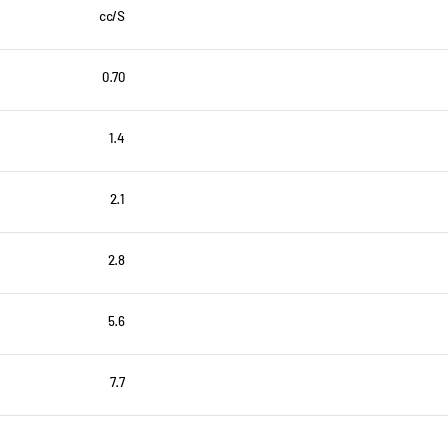
cc/S
0.70
1.4
2.1
2.8
5.6
7.7