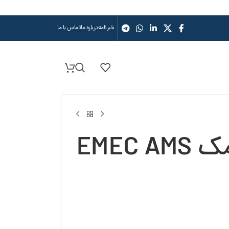
خبرنامه
درباره ما
تماس با ما
پمپ تزریق سلونوئیدی امک EMEC AMS