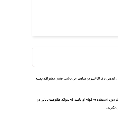
ساخت کشور ایتالیا است. این دوزینگ از آن دسته پمپ های همکاره و قوی است که دارای میزان فشار 2 تا 25 لیتر در ساعت و میزان آبدهی 5 تا 60 لیتر در ساعت می باشد. جنس دیافراگم پمپ
مورد استفاده به گونه ای باشد که بتواند مقاومت بالایی در
 بگیرید.