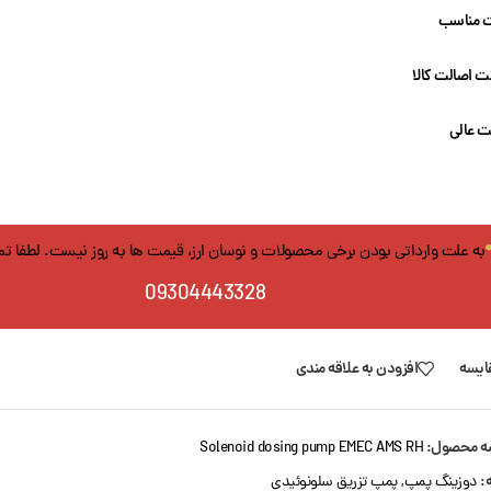
 مناسب
 اصالت کالا
ت عالی
به علت وارداتی بودن برخی محصولات و نوسان ارز، قیمت ها به روز نیست. لطفا ت
09304443328
ایسه
افزودن به علاقه مندی
ه محصول:
Solenoid dosing pump EMEC AMS RH
:
دوزینگ پمپ
,
پمپ تزریق سلونوئیدی