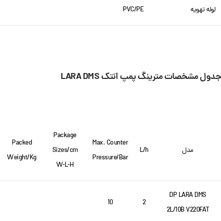
لوله تهویه
PVC/PE
جدول مشخصات مترینگ پمپ آنتک
LARA DMS
Package
Packed
Max. Counter
مدل
L/h
Sizes/cm
Weight/Kg
Pressure/Bar
W-L-H
DP LARA DMS
10
2
2L/10B V220FAT