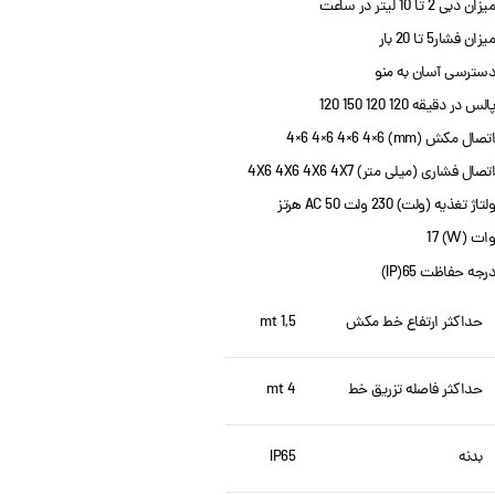
میزان دبی 2 تا 10 لیتر در ساعت
میزان فشار5 تا 20 بار
دسترسی آسان به منو
پالس در دقیقه 120 120 150 120
اتصال مکش (mm) 4×6 4×6 4×6 4×6
اتصال فشاری (میلی متر) 4X6 4X6 4X6 4X7
ولتاژ تغذیه (ولت) 230 ولت AC 50 هرتز
وات (W) 17
درجه حفاظت 65(IP)
حداکثر ارتفاع خط مکش
1,5 mt
حداکثر فاصله تزریق خط
4 mt
بدنه
IP65