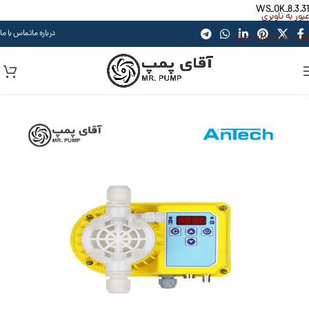
WS_OK_8.3.31
عبور به ناوبری
درباره ما
تماس با ما
رفتن به محتوای اصلی