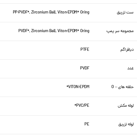
ست تزریق
PP-PVDF*, Zirconium Ball, Viton-EPDM* Oring
مجموعه سر پمپ
PVDF*, Zirconium Ball, Viton-EPDM* Oring
دیافراگم
PTFE
غدد
PVDF
حلقه های – O
VITON-EPDM*
لوله مکش
PVC/PE*
لوله تزریق
PE