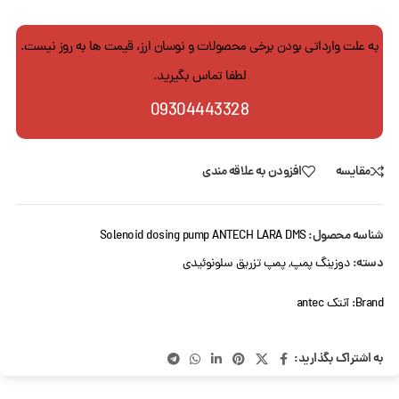
به علت وارداتی بودن برخی محصولات و نوسان ارز، قیمت ها به روز نیست.
لطفا تماس بگیرید.
09304443328
مقایسه
افزودن به علاقه مندی
شناسه محصول:
Solenoid dosing pump ANTECH LARA DMS
دسته:
دوزینگ پمپ
,
پمپ تزریق سلونوئیدی
Brand:
آنتک antec
به اشتراک بگذارید: