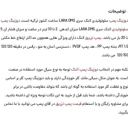
توضیحات
دوزینگ پمپ
سلونوئیدی آنتک سری LARA DMS ساخت کشور ترکیه است.
دوزینگ پمپ
سلونوئیدی
آنتک سری LARA DMS میزان آبدهی 2 تا 10 لیتر در ساعت و میزان فشار آن 5
تا 20 بار می باشد.
پمپ تزریق
آنتک دارای ویژگی هایی همچون حداکثر ارتفاع خط مکش
،
1.5 MT، بدنه پمپ PP ، هد پمپ PVDF
دسترسی آسان به منو ، پالس در دقیقه 120 120
150 120 می باشد.
نکته مهم در انتخاب
دوزینگ پمپ آنتک
توجه به نوع سیال مورد استفاده در صنعت
است. به عنوان مثال سیالی مانند کلر خورندگی دارند و باید دوزینگ پمپ کلر بر اساس
نوع و غلظت کلر مورد استفاده به گونه ای باشد که بتواند مقاومت بالایی در برابر
خورندگی داشته باشد. شما باید قبل از خرید به این نکات توجه ویژه ای داشته باشید.
برای مشاوره رایگان و یا استعلام
قیمت پمپ تزریق
در آقای پمپ می توانید با ما تماس
بگیرید.