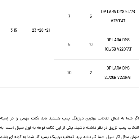
DP LARA DMS 5L/7B
7
5
V220FAT
3.15
21* 28* 23
DP LARA DMS
5
10
10L/5B V220FAT
DP LARA DMS
20
2
2L/20B V220FAT
اگر شما به دنبال انتخاب بهترین دوزینگ پمپ هستید باید نکات مهمی را در زمینه
انتخاب پمپ تزریق در نظر داشته باشید. یکی از این نکات توجه به نوع سیال است. به
عنوان مثال اگر سیال شما کلر باشد باید انتخاب دوزینگ پمپ کلر شما به گونه ای باشد