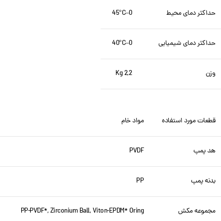
حداکثر دمای محیط
0–45°C
حداکثر دمای شیمیایی
0–40°C
وزن
2,2 Kg
قطعات مورد استفاده
مواد خام
هد پمپ
PVDF
بدنه پمپ
PP
مجموعه مکش
PP-PVDF*, Zirconium Ball, Viton-EPDM* Oring