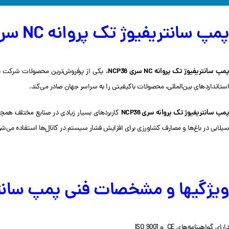
پمپ سانتریفیوژ تک پروانه NC سری NCP36
مپ سانتریفیوژ تک پروانه NC سری NCP36،
استانداردهای بین‌المللی، محصولات باکیفیتی را به سراسر جهان صادر می‌کند.
مپ سانتریفیوژ تک پروانه سری NCP36
کاربردهای بسیار زیادی در صنایع مختلف همچو
سیلابی در باغ‌ها و مصارف کشاورزی برای افزایش فشار سیستم در کانال‌ها استفاده می‌شو
ویژگی‎ها و مشخصات فنی پمپ سانتریفیوژ NCP36
دارای گواهینامه‌های CE و ISO 9001