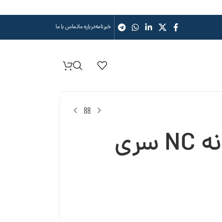
خبرنامه
درباره ما
تماس با ما
پمپ سانتریفیوژ تک پروانه NC سری