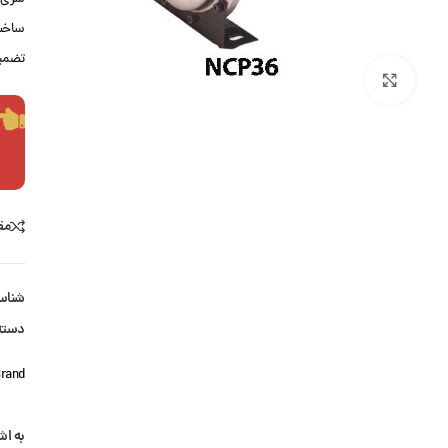
ساخت
تضمین
بزرگنمایی تصویر
مق
شناس
دسته
rand:
به اش