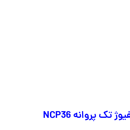
ک پروانه NCP36