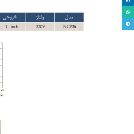
لینکدین
واتساپ
تلگرام