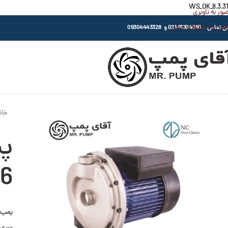
WS_OK_8.3.31
عبور به ناوبری
رفتن به محتوای اصلی
اس : 91304080-021 و 09304443328
خان
6
پمپ س
سری CP36