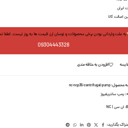
 ایران
 اصالت کالا
به علت وارداتی بودن برخی محصولات و نوسان ارز، قیمت ها به روز نیست. لطفا ت
09304443328
ایسه
افزودن به علاقه مندی
ه محصول:
nc-ncp36-centrifugal-pump
:
پمپ سانتریفیوژ
B
ان سی | NC
تراک بگذارید: