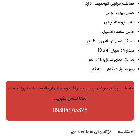
حفاظت حرارتی اتوماتیک : دارد
جنس پروانه: چدن
جنس پوسته: چدن
جنس شفت: استیل
حداکثر عمق غوطه وری: 5 متر
مقدار ph سیال: 4 تا 10
حداکثر دمای سیال: 40 درجه
برق مصرفی: تکفاز – سه فاز
به علت وارداتی بودن برخی محصولات و نوسان ارز، قیمت ها به روز نیست.
لطفا تماس بگیرید.
09304443328
مقایسه
افزودن به علاقه مندی