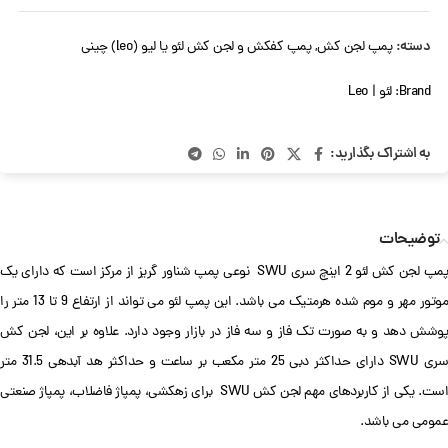
دسته:
پمپ لجن کش
,
پمپ کفکش و لجن کش لئو یا لیو (leo) چینی
Brand:
لئو | Leo
به اشتراک بگذارید:
توضیحات
پمپ لجن کش لئو 2 اینچ سری SWU نوعی پمپ شناور گریز از مرکز است که دارای یک
موتور مهر و موم شده هرمتیک می باشد. این پمپ لئو می تواند از ارتفاع 9 تا 13 متر را
پوشش دهد و به صورت تک فاز و سه فاز در بازار وجود دارد. علاوه بر این، لجن کش
سری SWU دارای حداکثر دبی 25 متر مکعب بر ساعت و حداکثر هد آبدهی 31.5 متر
است. یکی از کاربردهای مهم لجن کش SWU برای زهکشی، پمپاژ فاضلاب، پمپاژ صنعتی
عمومی می باشد.