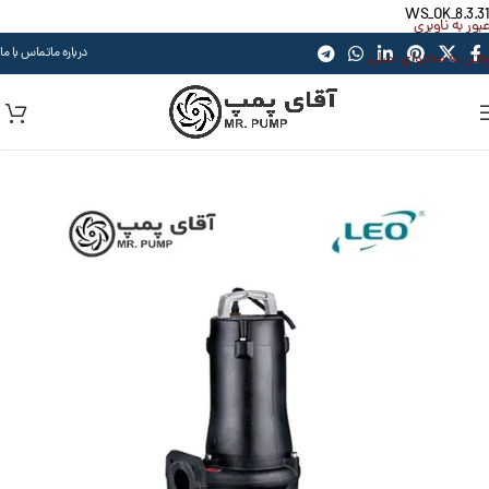
WS_OK_8.3.31
عبور به ناوبری
درباره ما
تماس با ما
رفتن به محتوای اصلی