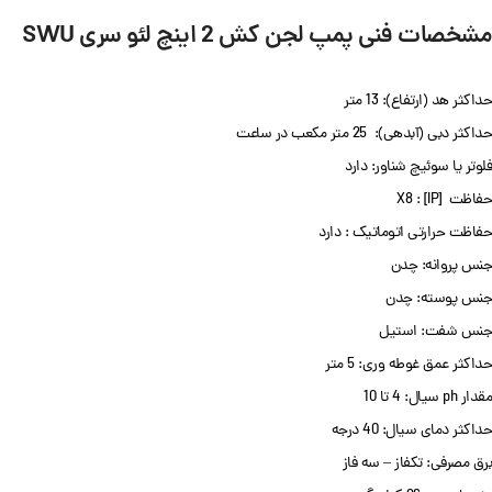
مشخصات فنی پمپ لجن کش 2 اینچ
لئو سری SWU
حداکثر هد (ارتفاع): 13 متر
حداکثر دبی (آبدهی): 25 متر مکعب در ساعت
فلوتر یا سوئیچ شناور: دارد
حفاظت [IP] : X8
حفاظت حرارتی اتوماتیک : دارد
جنس پروانه: چدن
جنس پوسته: چدن
جنس شفت: استیل
حداکثر عمق غوطه وری: 5 متر
مقدار ph سیال: 4 تا 10
حداکثر دمای سیال: 40 درجه
برق مصرفی: تکفاز – سه فاز