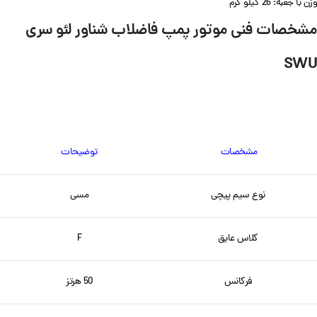
وزن با جعبه: 26 کیلو گرم
مشخصات فنی موتور پمپ فاضلاب شناور
لئو سری
SWU
مشخصات
توضیحات
نوع سیم پیچی
مسی
کلاس عایق
F
فرکانس
50 هرتز