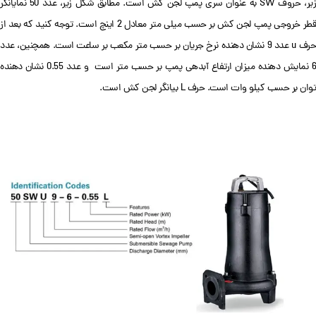
زیر، حروف SW به عنوان سری پمپ لجن کش است. مطابق شکل زیر، عدد 50 نمایانگر
قطر خروجی پمپ لجن کش بر حسب میلی متر معادل 2 اینچ است. توجه کنید که بعد از
حرف u عدد 9 نشان دهنده نرخ جریان بر حسب متر مکعب بر ساعت است. همچنین، عدد
6 نمایش دهنده میزان ارتفاع آبدهی پمپ بر حسب متر است و عدد 0.55 نشان دهنده
توان بر حسب کیلو وات است. حرف L بیانگر لجن کش است.