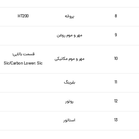
8
پروانه
HT200
9
مهر و موم روغن
قسمت بالایی:
10
مهر و موم مکانیکی
Sic/Carbon Lower: Sic
11
بلبرینگ
12
روتور
13
استاتور