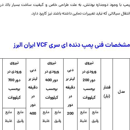
پمپ با وجود دوجداره بودنش، به علت طراحی خاص و کیفیت ساخت بسیار بالا، در
انتقال سیالاتی که نباید تغییرات دمایی داشته باشند نیز کاربرد دارد.
مشخصات فنی پمپ دنده ای سری VCF ایران البرز
نیروی
نیروی
نیروی
دبی
دبی
ورودی در
ورودی در
ورودی در
لیتر بر
لیتر بر
دور 200
دور 400
دور 700
فشار
دقیقه
دقیقه
د
برحسب
برحسب
برحسب
مدل
(بار)
در
در
کیلووات
کیلووات
کیلووات
دور
دور
مایع
مایع
مایع
مایع
مایع
مایع
400
200
رقیق
غلیظ
رقیق
غلیظ
رقیق
غلیظ