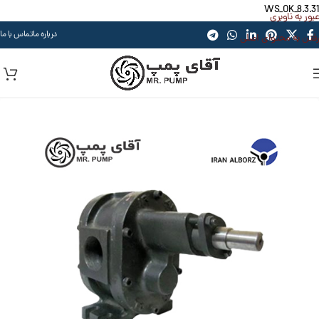
WS_OK_8.3.31
عبور به ناوبری
درباره ما
تماس با ما
رفتن به محتوای اصلی