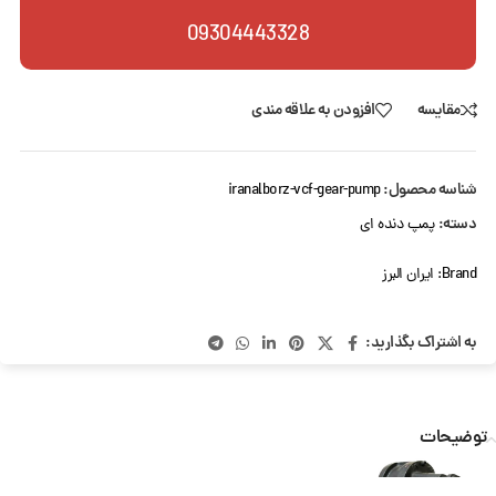
09304443328
مقایسه
افزودن به علاقه مندی
شناسه محصول:
iranalborz-vcf-gear-pump
دسته:
پمپ دنده ای
Brand:
ایران البرز
به اشتراک بگذارید:
توضیحات