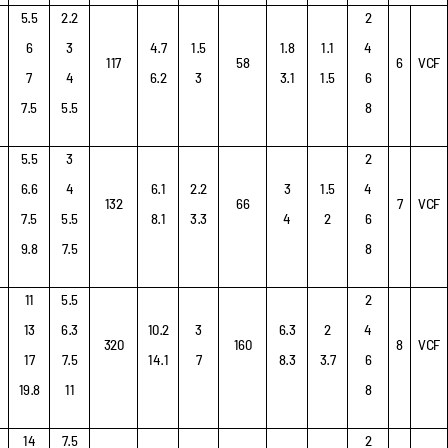
5.5
2.2
2
6
3
4.7
1.5
1.8
1.1
4
117
58
6
VCF
7
4
6.2
3
3.1
1.5
6
7.5
5.5
8
5.5
3
2
6.6
4
6.1
2.2
3
1.5
4
132
66
7
VCF
7.5
5.5
8.1
3.3
4
2
6
9.8
7.5
8
11
5.5
2
13
6.3
10.2
3
6.3
2
4
320
160
8
VCF
17
7.5
14.1
7
8.3
3.7
6
19.8
11
8
14
7.5
2