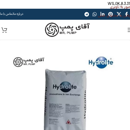
WS_OK_8.3.31
عبور به ناوبری
درباره ما
تماس با ما
رفتن به محتوای اصلی