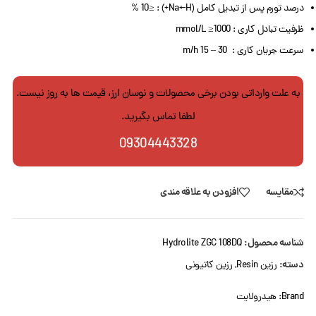
درصد تورم پس از تبدیل کامل (Na+-H+) : ≤10 %
ظرفیت تبادل کاری : mmol/L ≥1000
سرعت جریان کاری : 30 – 15 m/h
به علت وارداتی بودن برخی محصولات و نوسان ارز، قیمت ها به روز نیست.
لطفا تماس بگیرید.
09304443328
مقایسه
افزودن به علاقه مندی
شناسه محصول:
Hydrolite ZGC 108DQ
دسته:
رزین Resin
,
رزین کاتیونی
Brand:
هیدرولایت