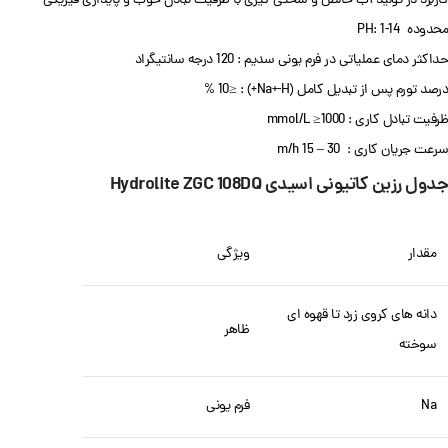
کاربرد در تولید آب خالص و سختی گیری با ظرفیت تبادل خوب و پایداری فیزیکی
محدوده PH: 1-14
حداکثر دمای عملیاتی در فرم یونی سدیم : 120 درجه سانتیگراد
درصد تورم پس از تبدیل کامل (Na+-H+) : ≤10 %
ظرفیت تبادل کاری : mmol/L ≥1000
سرعت جریان کاری : 30 – 15 m/h
جدول رزین کاتیونی اسیدی Hydrolite ZGC 108DQ
مقدار
ویژگی
دانه های کروی زرد تا قهوه ای
ظاهر
سوخته
Na
فرم یونی