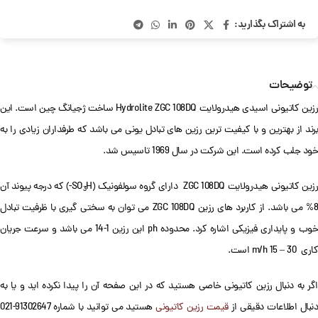
به اشتراک بگذارید:
توضیحات
رزین کاتیونی اسیدی هیدرولایت Hydrolite ZGC 108DQ ساخت ژجیانگ چین است. این
برند از بهترین و با کیفیت ترین رزین های تبادل یونی می باشد که طرفداران زیادی را به
خود جلب کرده است. این شرکت در سال 1969 تاسیس شد.
زین کاتیونی هیدرولایت ZGC 108DQ دارای گروه سولفونیک (SO
H-) که درجه پیوند آن
3
8% می باشد. از کاربرد های رزین ZGC 108DQ می توان به سختی گیری با ظرفیت تبادل
خوب و پایداری فیزیکی اشاره کرد. محدوده ph این رزین 1-14 می باشد و سرعت جریان
کاری 30 – 15 m/h است.
اگر به دنبال رزین کاتیونی خاصی هستید که در این صفحه آن را پیدا نکرده اید و یا به
دنبال اطلاعات دقیقی از
قیمت رزین کاتیونی
هستید می توانید با شماره 91302647-021