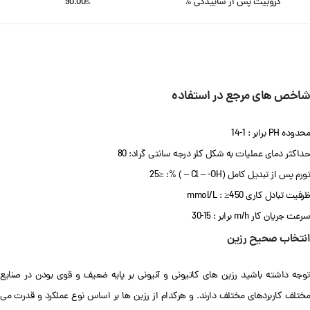
کروییت پس از ساییدگی %
≥90.00
شاخص های مرجع در استفاده
محدوده PH برابر : 1-14
حداکثر دمای عملیات به شکل کلر درجه سانتی گراد: 80
تورم پس از تبدیل کامل (Cl – -OH – ) %: ≤25
ظرفیت تبادل کاری mmol/L : ≥450
سرعت جریان کار m/h برابر : 15-30
انتخاب صحیح رزین
توجه داشته باشید رزین های کاتیونی و آنیونی بر پایه ضعیف و قوی بودن در صنایع
مختلف کاربردهای مختلف دارند. و هرکدام از رزین ها بر اساس نوع عملکرد و قدرت می