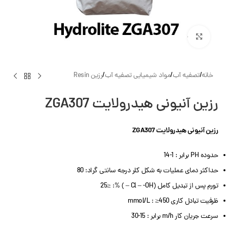
بزرگنمایی تصویر
خانه
/
تصفیه آب
/
مواد شیمیایی تصفیه آب
/
رزین Resin
رزین آنیونی هیدرولایت ZGA307
رزین آنیونی هیدرولایت ZGA307
حدوده PH برابر : 1-14
حداکثر دمای عملیات به شکل کلر درجه سانتی گراد: 80
تورم پس از تبدیل کامل (Cl – -OH – ) %: ≤25
ظرفیت تبادل کاری mmol/L : ≥450
سرعت جریان کار m/h برابر : 15-30