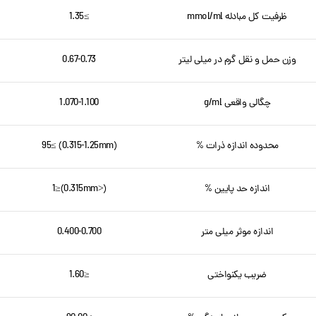
ظرفیت کل مبادله mmol/ml
≥1.35
وزن حمل و نقل گرم در میلی لیتر
0.67-0.73
چگالی واقعی g/ml
1.070-1.100
محدوده اندازه ذرات %
(0.315-1.25mm) ≥95
اندازه حد پایین %
(<0.315mm)≤1
اندازه موثر میلی متر
0.400-0.700
ضریب یکنواختی
≤1.60