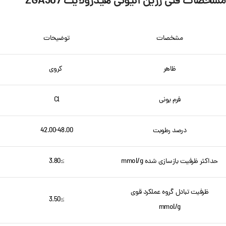
مشخصات فنی رزین آنیونی هیدرولایت ZGA307
مشخصات
توضیحات
ظاهر
کروی
فرم یونی
Cl
درصد رطوبت
42.00-48.00
حداکثر ظرفیت بازسازی شده mmol/g
≥3.80
ظرفیت تبادل گروه عملکرد قوی
≥3.50
mmol/g