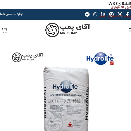
WS_OK_8.3.31
عبور به ناوبری
درباره ما
تماس با ما
رفتن به محتوای اصلی