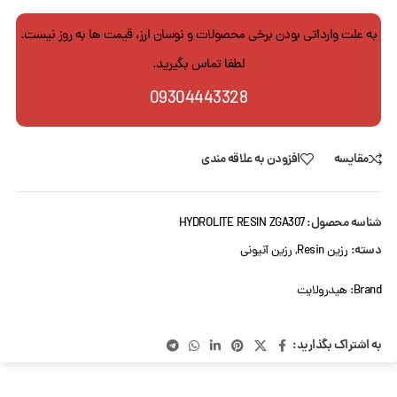
به علت وارداتی بودن برخی محصولات و نوسان ارز، قیمت ها به روز نیست.
لطفا تماس بگیرید.
09304443328
مقایسه
افزودن به علاقه مندی
شناسه محصول:
HYDROLITE RESIN ZGA307
دسته:
رزین Resin
,
رزین آنیونی
Brand:
هیدرولایت
به اشتراک بگذارید: