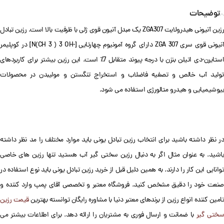
توضیحات
رزین آنیونی هیدرولایت ZGA307 یک مبدل آنیون قوی ژلی با ظرفیت بالا است. رزین تبادل
آنیونی قوی سری ZGA 307 دارای گروه آمونیوم چهارتایی [-N(CH 3 ) 3 OH] در کوپلیمر
استایرن-دی اتیلن بنزن با درجه پیوند متقابل 7٪ است. این رزین بیشتر برای کاربردهای
تولید آب خالص و تصفیه فاضلاب و استخراج تنگستن و مولیبدن در محصولات
بیوشیمیایی و هیدرو متالورژی استفاده می شود.
در نظر داشته باشید برای انتخاب رزین تبادل یونی باید موارد مختلف را مد نظر داشته
باشید. به عنوان مثال اگر به دنبال رزین سختی گیر آب هستید تنها رزین های خاصی
توانایی این کار را دارند. به همین دلیل قبل از خرید رزین تبادل یونی باید نوع استفاده در
صنعت خود را دقیق مشخص کنید. فروشگاه معتبر و تخصصی آقای پمپ وارد کننده و
تامین کننده انواع رزین از برندهای معتبر دنیا با مشاوره رایگان توانسته بهترین
قیمت رزین
ختی گیر
با ضمانت و ارسال فوری به مشتریان را ارائه دهد. برای اطلاعات بیشتر می