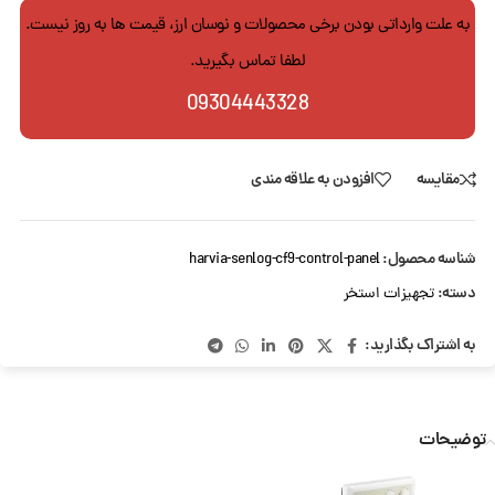
به علت وارداتی بودن برخی محصولات و نوسان ارز، قیمت ها به روز نیست.
لطفا تماس بگیرید.
09304443328
مقایسه
افزودن به علاقه مندی
شناسه محصول:
harvia-senlog-cf9-control-panel
دسته:
تجهیزات استخر
به اشتراک بگذارید:
توضیحات