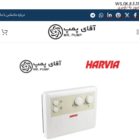
WS_OK_8.3.31
عبور به ناوبری
درباره ما
تماس با ما
رفتن به محتوای اصلی