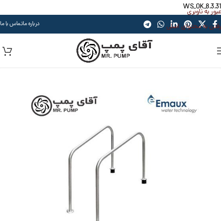
WS_OK_8.3.31
عبور به ناوبری
درباره ما
تماس با ما
رفتن به محتوای اصلی