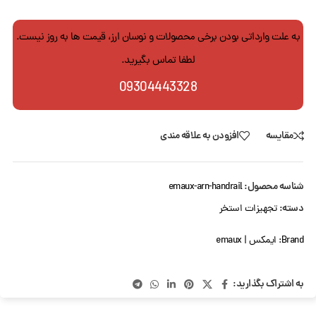
به علت وارداتی بودن برخی محصولات و نوسان ارز، قیمت ها به روز نیست.
لطفا تماس بگیرید.
09304443328
مقایسه
افزودن به علاقه مندی
شناسه محصول:
emaux-arn-handrail
دسته:
تجهیزات استخر
Brand:
ایمکس | emaux
به اشتراک بگذارید: