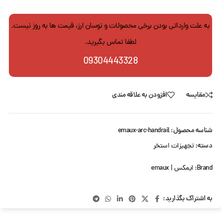
به علت وارداتی بودن برخی محصولات و نوسان ارز، قیمت ها به روز نیست.
لطفا تماس بگیرید.
09304443328
مقایسه
افزودن به علاقه مندی
شناسه محصول:
emaux-arc-handrail
دسته:
تجهیزات استخر
Brand:
ایمکس | emaux
به اشتراک بگذارید: