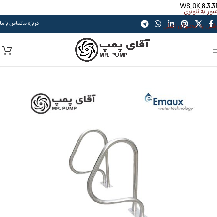
WS_OK_8.3.31
عبور به ناوبری
درباره ما
تماس با ما
رفتن به محتوای اصلی