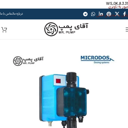
WS_OK_8.3.31
عبور به ناوبری
درباره ما
تماس با ما
رفتن به محتوای اصلی