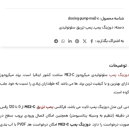
شناسه محصول:
dosing-pump-me2-c
دسته:
دوزینگ پمپ
,
پمپ تزریق سلونوئیدی
به اشتراک بگذارید:
توضیحات
وزینگ پمپ
سلونوئیدی میکرودوز ME2-C ساخت کشور ایتالیا است. برند میکرودوز
دارای بهترین و با کیفیت ترین برند ها می باشد که طرفداران زیادی را نسبت به خود جلب
کرده است.
پمپ تزریق
ME2-C
دبی این مدل دوزینگ پمپ ثابت می باشد. فرکانس
از 0 تا 120 پالس
در دقیقه (تنظیم به وسیله پتانسیومتر) همچنین امکان اتصال ورودی پروب سطح در
دوزینگ پمپ ME2-C
ورت درخواست را دارد.
امکان درخواست هد PVDF با آب بندی