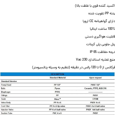
اکسید کننده قوی با غلظت بالا)
بدنه PP تقویت شده
دارای گواهینامه CE اروپا
100% ساخت ایتالیا
قابلیت هواگیری دستی
پنل جلویی پلی کربنات
درجه حفاظت IP 65
منبع تغذیه استاندارد 230 Vac
فرکانس از 0 تا 120 پالس در دقیقه (تنظیم به وسیله پتانسیومتر)