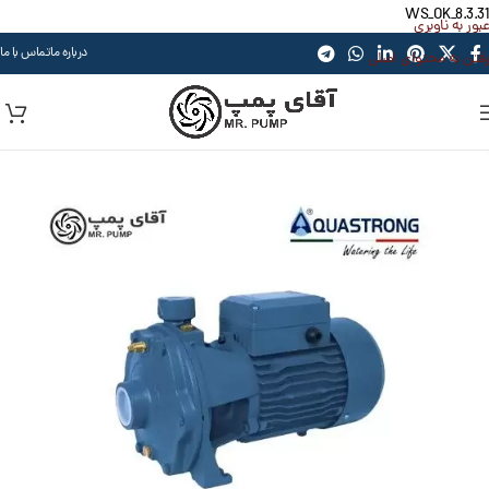
WS_OK_8.3.31
عبور به ناوبری
درباره ما
تماس با ما
رفتن به محتوای اصلی