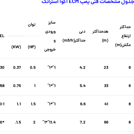
جدول مشخصات فنی پمپ ECM آکوا استرانگ
سایز
توان
حداکثر
هد
حداکثر
دبی
ورودی
ارتفاع
EL
(m)
حداکثر
(m3/h)
و
مکش(m)
(KW)
(HP)
خروجی
30
0.37
0.5
1”*1”
4.2
23
8
58
0.75
1
1”*1”
5.4
33
8
0-1
1.1
1.5
1”*1”
6.6
41
8
*2ECm160/160
1.5.
2
11.4”*1”
7.2
66
8