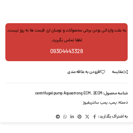
به علت وارداتی بودن برخی محصولات و نوسان ارز، قیمت ها به روز نیست.
لطفا تماس بگیرید.
09304443328
مقایسه
افزودن به علاقه مندی
شناسه محصول:
centrifugal-pump Aquastrong ECM , 2ECM
دسته:
پمپ
,
پمپ سانتریفیوژ
به اشتراک بگذارید: