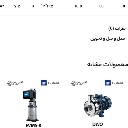
*2ECm25/160A
2.2
3
11.2”*1”
10.8
65
8
نظرات (0)
حمل و نقل و تحویل
محصولات مشابه