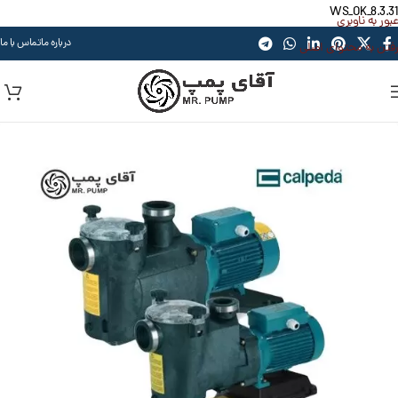
WS_OK_8.3.31
عبور به ناوبری
درباره ما
تماس با ما
رفتن به محتوای اصلی