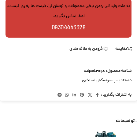
به علت وارداتی بودن برخی محصولات و نوسان ارز، قیمت ها به روز نیست.
لطفا تماس بگیرید.
09304443328
مقایسه
افزودن به علاقه مندی
شناسه محصول:
calpeda-mpc
دسته:
پمپ خودمکش استخری
به اشتراک بگذارید:
توضیحات