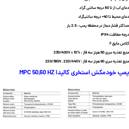
دمای آب از تا 60 درجه سانتی گراد
دمای محیط تا 40+ درجه سانتیگراد
حداکثر فشار مجاز در محفظه پمپ :
2.5 بار
درجه حفاظت IPX4
کلاس عایق F
منبع تغذیه سری 50 هرتز سه فاز : 230/400V ± 10%
منبع تغذیه سری 60 هرتز سه فاز : 220/380V , 220/440V
پمپ خودمکش استخری کالپدا MPC 50,60 HZ