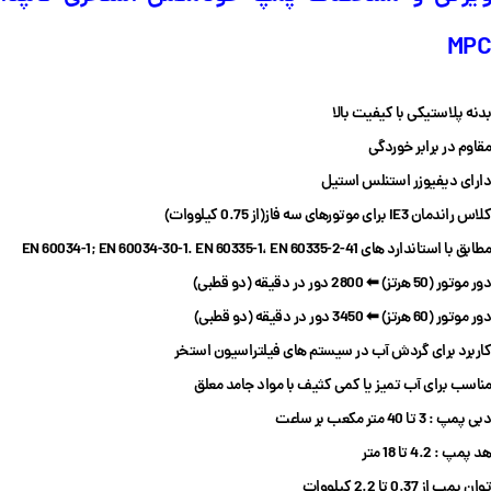
MPC
بدنه پلاستیکی با کیفیت بالا
مقاوم در برابر خوردگی
دارای دیفیوزر استنلس استیل
کلاس راندمان IE3 برای موتورهای سه فاز(از
0.75 کیلو‌وات)
مطابق با استاندارد های
EN 60335-1، EN 60335-2-41
EN 60034-30-1.
EN 60034-1;
دور موتور (50 هرتز) ⬅ 2800 دور در دقیقه (دو قطبی)
دور موتور (60 هرتز) ⬅ 3450 دور در دقیقه (دو قطبی)
کاربرد برای گردش آب در سیستم های فیلتراسیون استخر
مناسب برای آب تمیز یا کمی کثیف با مواد جامد معلق
دبی پمپ : 3 تا 40 متر مکعب بر ساعت
هد پمپ : 4.2 تا 18 متر
توان پمپ از 0.37 تا 2.2 کیلووات