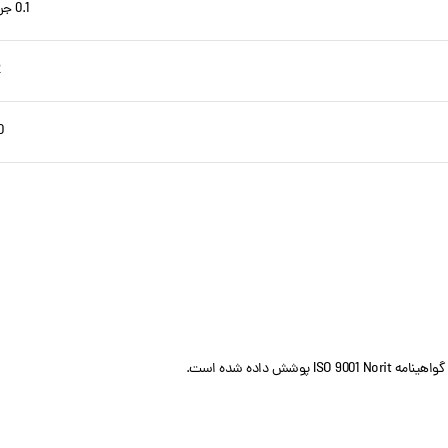
0.1 جرم-٪ PH قلیایی
20