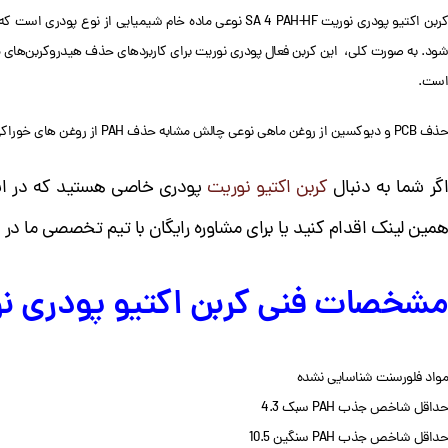
شود. به صورت کلی، این کربن فعال پودری نوریت برای کاربردهای حذف هیدروکربن‌های معط
است.
حذف PCB و دیوکسین از روغن ماهی نوعی چالش مشابه حذف PAH از روغن های خوراکی است. کربن فعال مدل PAH راهکارهای های مناسبی برای این صنایع ارائه کرده است.
گر شما به دنبال
کربن اکتیو نوریت
پودری خاصی هستید که در این 
همین لینک اقدام کنید یا برای مشاوره رایگان با تیم تخصصی ما در ا
مشخصات فنی کربن اکتیو پودری نوریت AH-HF
مواد فلورسنت شناسایی نشده
حداقل شاخص جذب PAH سبک 4.3
حداقل شاخص جذب PAH سنگین 10.5