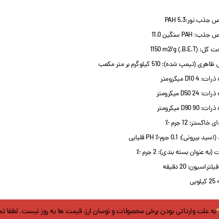
ذب نور:PAH 5.3
: PAH سنگین 11.0
(B.E.T.) 1150 m2/g
ری (تیمپ شده): 510 کیلوگرم بر متر مکعب
: D10 4 میکرومتر
: D50 24 میکرومتر
: D90 90 میکرومتر
خاکستر: 12 جرم -٪
د بیرونی): 0.1 جرم-٪ PH قلیایی
(به عنوان بسته بندی): 2 جرم -٪
لتراسیون: 20 دقیقه
ویی
به علت وارداتی بودن برخی محصولات و نوسان ارز، قیمت ها به روز نیست. لطفا ت