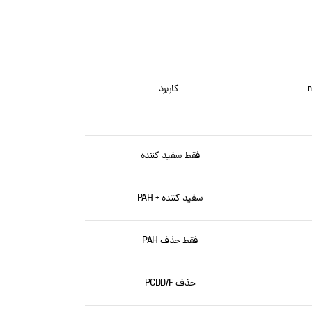
n
کاربرد
فقط سفید کننده
سفید کننده + PAH
فقط حذف PAH
حذف PCDD/F