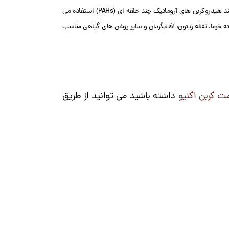
کربن اکتیو پودری نوریت SA 4 PAH-HF نوعی ماده خام شیمیایی از نوع پودری است که برای کاربردهای مختلف از جمله در تصفیه آب و فاضلاب برای حذف آلاینده های آلی مانند هیدروکربن های آروماتیک چند حلقه ای (PAHs) استفاده می
خرما، تفاله زیتون، آفتابگردان و سایر روغن های گیاهی مناسب
ت کربن اکتیو
داشته باشید می توانید از طریق