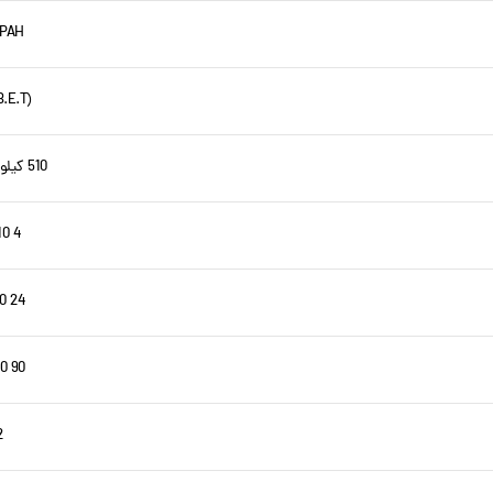
PAH سنگین 11.0
(B.E.T.) 1150 m2/g
510 کیلوگرم بر متر مکعب
D10 4 میکر
D50 24 میک
D90 90 میک
12