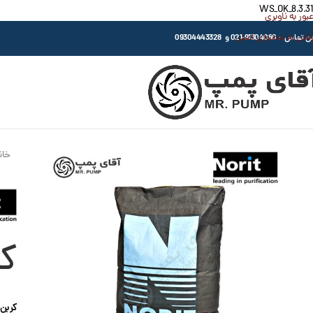
WS_OK_8.3.31
عبور به ناوبری
رفتن به محتوای اصلی
اس : 91304080-021 و 09304443328
خان
کر
کربن اکت