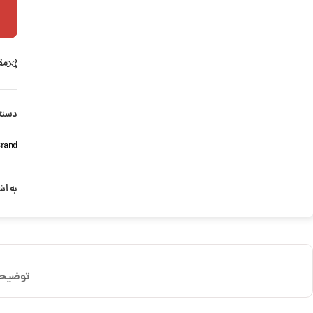
مق
دسته
rand:
به اش
توضیح