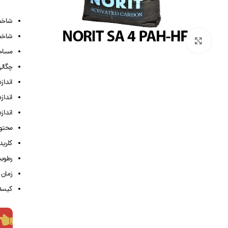
شاخص ج
شاخص جذب
بزرگنمایی تصویر
مساحت کل: 
چگالی ظاه
اندازه ذرات
اندازه ذرات
اندازه ذرات
محتوای 
کلرید (اسی
رطوبت 
زمان فی
کیسه 25 کیل