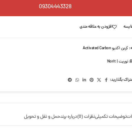
09304443328
ایسه
افزودن به علاقه مندی
:
کربن اکتیو Activated Carbon
B
نوریت | Norit
تراک بگذارید:
ات
توضیحات تکمیلی
نظرات (0)
درباره برند
حمل و نقل و تحویل