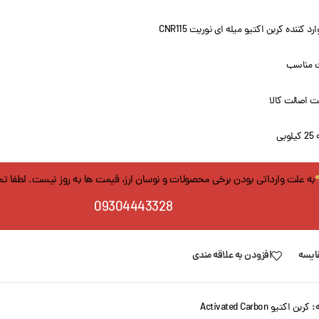
ارد کننده کربن اکتیو میله ای نوریت CNR115
 مناسب
 اصالت کالا
ویی
به علت وارداتی بودن برخی محصولات و نوسان ارز، قیمت ها به روز نیست. لطفا ت
09304443328
ایسه
افزودن به علاقه مندی
:
کربن اکتیو Activated Carbon