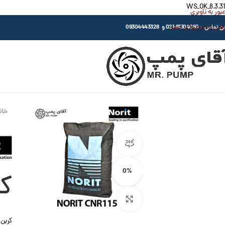
WS_OK_8.3.31
عبور به ناوبری
رفتن به محتوای اصلی
اس : 91304080-021 و 09304443328
خان
مشاهده 360 درجه
0%
کر
بزرگنمایی تصویر
کربن ا