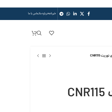
خبرنامه
درباره ما
تماس با ما
وریت CNR115
C