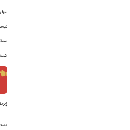
تنها و
قیمت
ضمانت
کیسه 25 کیل
مق
دسته